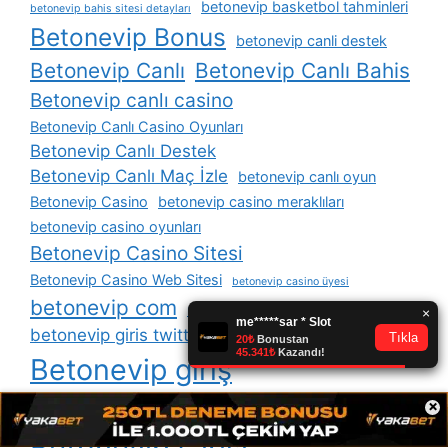
betonevip basketbol tahminleri
betonevip bahis sitesi detayları
Betonevip Bonus
betonevip canli destek
Betonevip Canlı
Betonevip Canlı Bahis
Betonevip canlı casino
Betonevip Canlı Casino Oyunları
Betonevip Canlı Destek
Betonevip Canlı Maç İzle
betonevip canlı oyun
Betonevip Casino
betonevip casino meraklıları
betonevip casino oyunları
Betonevip Casino Sitesi
Betonevip Casino Web Sitesi
betonevip casino üyesi
betonevip com
betonevip en i̇yi bahis seçenekleri
betonevip giris twitter
Betonevip giriş
Betonevip Giriş Adresi
×