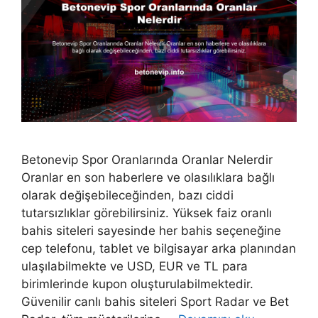
Betonevip Spor Oranlarında Oranlar Nelerdir
Oranlar en son haberlere ve olasılıklara bağlı
olarak değişebileceğinden, bazı ciddi
tutarsızlıklar görebilirsiniz. Yüksek faiz oranlı
bahis siteleri sayesinde her bahis seçeneğine
cep telefonu, tablet ve bilgisayar arka planından
ulaşılabilmekte ve USD, EUR ve TL para
birimlerinde kupon oluşturulabilmektedir.
Güvenilir canlı bahis siteleri Sport Radar ve Bet