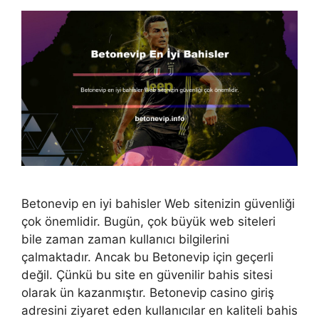
Betonevip en iyi bahisler Web sitenizin güvenliği
çok önemlidir. Bugün, çok büyük web siteleri
bile zaman zaman kullanıcı bilgilerini
çalmaktadır. Ancak bu Betonevip için geçerli
değil. Çünkü bu site en güvenilir bahis sitesi
olarak ün kazanmıştır. Betonevip casino giriş
adresini ziyaret eden kullanıcılar en kaliteli bahis