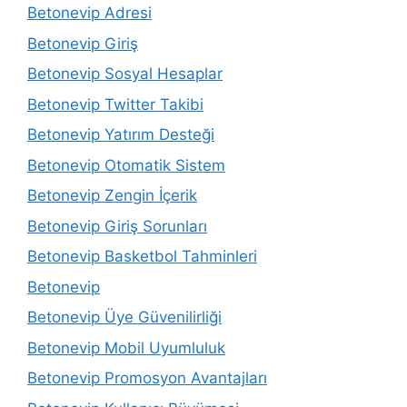
Betonevip Adresi
Betonevip Giriş
Betonevip Sosyal Hesaplar
Betonevip Twitter Takibi
Betonevip Yatırım Desteği
Betonevip Otomatik Sistem
Betonevip Zengin İçerik
Betonevip Giriş Sorunları
Betonevip Basketbol Tahminleri
Betonevip
Betonevip Üye Güvenilirliği
Betonevip Mobil Uyumluluk
Betonevip Promosyon Avantajları