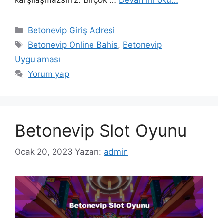
Kategoriler
Betonevip Giriş Adresi
Etiketler
Betonevip Online Bahis
,
Betonevip
Uygulaması
Yorum yap
Betonevip Slot Oyunu
Ocak 20, 2023
Yazarı:
admin