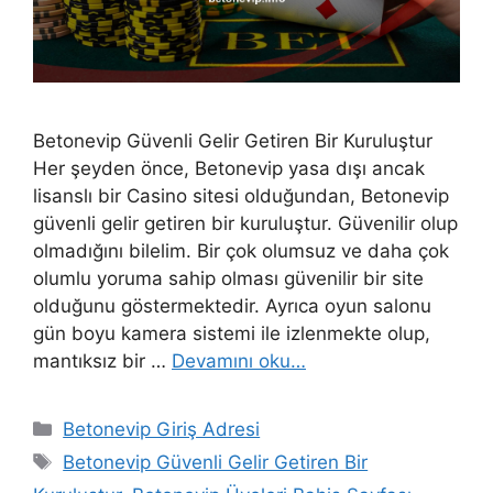
Betonevip Güvenli Gelir Getiren Bir Kuruluştur
Her şeyden önce, Betonevip yasa dışı ancak
lisanslı bir Casino sitesi olduğundan, Betonevip
güvenli gelir getiren bir kuruluştur. Güvenilir olup
olmadığını bilelim. Bir çok olumsuz ve daha çok
olumlu yoruma sahip olması güvenilir bir site
olduğunu göstermektedir. Ayrıca oyun salonu
gün boyu kamera sistemi ile izlenmekte olup,
mantıksız bir …
Devamını oku…
Kategoriler
Betonevip Giriş Adresi
Etiketler
Betonevip Güvenli Gelir Getiren Bir