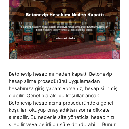
Betonevip hesabımı neden kapattı Betonevip
hesap silme prosedürünü uygulamadan
hesabınıza giriş yapamıyorsanız, hesap silinmiş
olabilir. Genel olarak, bu koşullar ancak
Betonevip hesap açma prosedüründeki genel
koşulları okuyup onayladıktan sonra dikkate
alınabilir. Bu nedenle site yöneticisi hesabınızı
silebilir veya belirli bir süre dondurabilir. Bunun