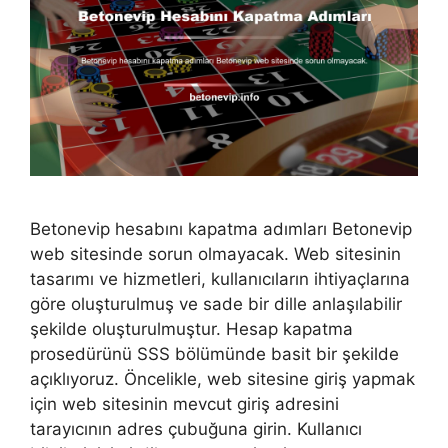
Betonevip hesabını kapatma adımları Betonevip
web sitesinde sorun olmayacak. Web sitesinin
tasarımı ve hizmetleri, kullanıcıların ihtiyaçlarına
göre oluşturulmuş ve sade bir dille anlaşılabilir
şekilde oluşturulmuştur. Hesap kapatma
prosedürünü SSS bölümünde basit bir şekilde
açıklıyoruz. Öncelikle, web sitesine giriş yapmak
için web sitesinin mevcut giriş adresini
tarayıcının adres çubuğuna girin. Kullanıcı