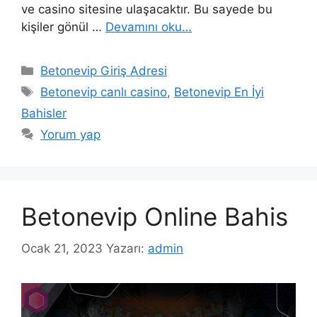
ve casino sitesine ulaşacaktır. Bu sayede bu
kişiler gönül …
Devamını oku…
Kategoriler
Betonevip Giriş Adresi
Etiketler
Betonevip canlı casino
,
Betonevip En İyi
Bahisler
Yorum yap
Betonevip Online Bahis
Ocak 21, 2023
Yazarı:
admin