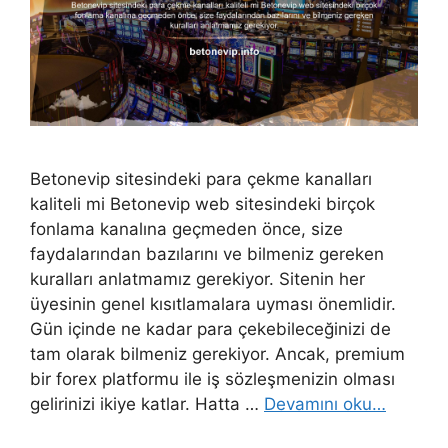
Betonevip sitesindeki para çekme kanalları
kaliteli mi Betonevip web sitesindeki birçok
fonlama kanalına geçmeden önce, size
faydalarından bazılarını ve bilmeniz gereken
kuralları anlatmamız gerekiyor. Sitenin her
üyesinin genel kısıtlamalara uyması önemlidir.
Gün içinde ne kadar para çekebileceğinizi de
tam olarak bilmeniz gerekiyor. Ancak, premium
bir forex platformu ile iş sözleşmenizin olması
gelirinizi ikiye katlar. Hatta …
Devamını oku…