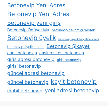
Betonevip Yeni Adres
Betonevip Yeni Adresi
Betonevip yeni giriş
Betonevip Ödüyor Mu
betonevip çevrimiçi destek
Betonevip üyelik
betonevip üyelik başlatma süreci
Betonevip Şikayet
betonevip üyelik süreci
canli betonevip
casino sitesi betonevip
giris adresi betonevip
giris betonevip
girisi betonevip
güncel adresi betonevip
kayit betonevip
güncel betonevip
yeni adresi betonevip
mobil betonevip