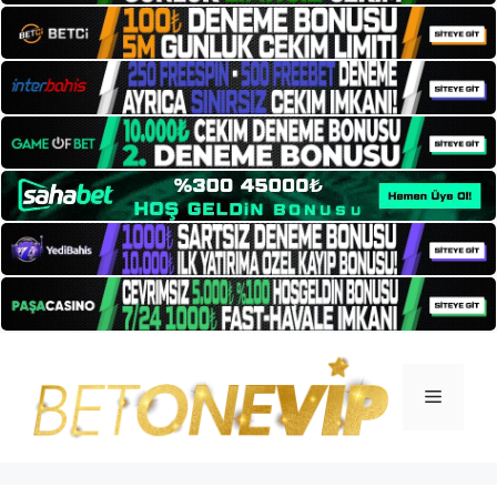
İçeriğe
atla
Menü