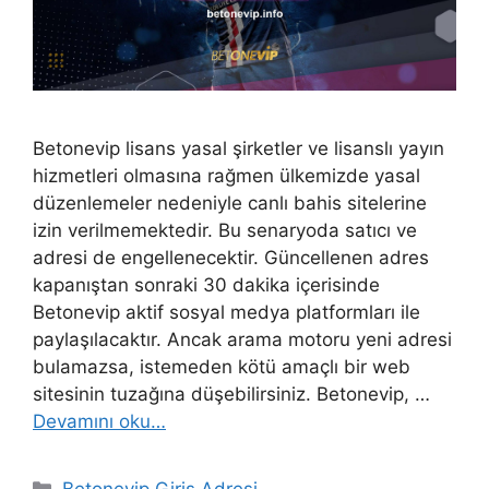
Betonevip lisans yasal şirketler ve lisanslı yayın
hizmetleri olmasına rağmen ülkemizde yasal
düzenlemeler nedeniyle canlı bahis sitelerine
izin verilmemektedir. Bu senaryoda satıcı ve
adresi de engellenecektir. Güncellenen adres
kapanıştan sonraki 30 dakika içerisinde
Betonevip aktif sosyal medya platformları ile
paylaşılacaktır. Ancak arama motoru yeni adresi
bulamazsa, istemeden kötü amaçlı bir web
sitesinin tuzağına düşebilirsiniz. Betonevip, …
Devamını oku…
Kategoriler