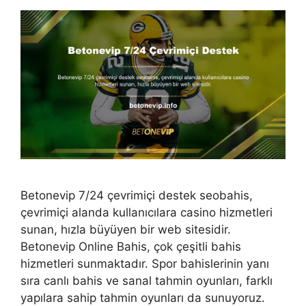
Betonevip 7/24 çevrimiçi destek seobahis,
çevrimiçi alanda kullanıcılara casino hizmetleri
sunan, hızla büyüyen bir web sitesidir.
Betonevip Online Bahis, çok çeşitli bahis
hizmetleri sunmaktadır. Spor bahislerinin yanı
sıra canlı bahis ve sanal tahmin oyunları, farklı
yapılara sahip tahmin oyunları da sunuyoruz.