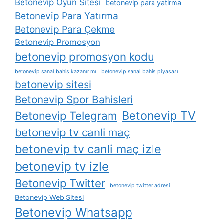
Betonevip Oyun Sitesi
betonevip para yatirma
Betonevip Para Yatırma
Betonevip Para Çekme
Betonevip Promosyon
betonevip promosyon kodu
betonevip sanal bahis kazanır mı
betonevip sanal bahis piyasası
betonevip sitesi
Betonevip Spor Bahisleri
Betonevip TV
Betonevip Telegram
betonevip tv canli maç
betonevip tv canli maç izle
betonevip tv izle
Betonevip Twitter
betonevip twitter adresi
Betonevip Web Sitesi
Betonevip Whatsapp