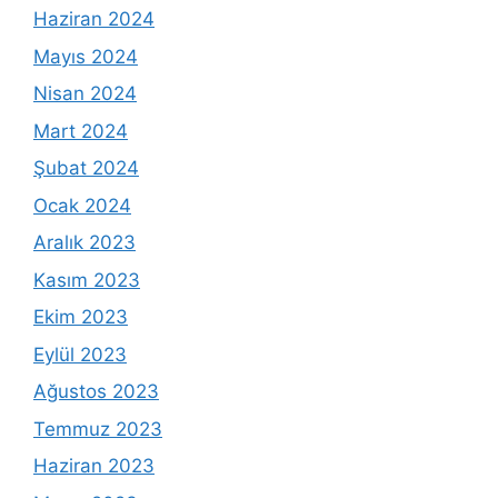
Haziran 2024
Mayıs 2024
Nisan 2024
Mart 2024
Şubat 2024
Ocak 2024
Aralık 2023
Kasım 2023
Ekim 2023
Eylül 2023
Ağustos 2023
Temmuz 2023
Haziran 2023