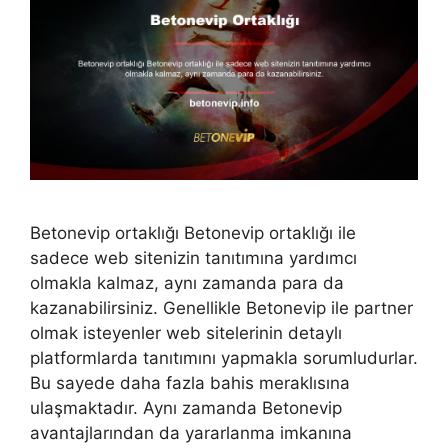
Betonevip ortaklığı Betonevip ortaklığı ile
sadece web sitenizin tanıtımına yardımcı
olmakla kalmaz, aynı zamanda para da
kazanabilirsiniz. Genellikle Betonevip ile partner
olmak isteyenler web sitelerinin detaylı
platformlarda tanıtımını yapmakla sorumludurlar.
Bu sayede daha fazla bahis meraklısına
ulaşmaktadır. Aynı zamanda Betonevip
avantajlarından da yararlanma imkanına