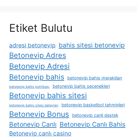
Etiket Bulutu
bahis sitesi betonevip
adresi betonevip
Betonevip Adres
Betonevip Adresi
Betonevip bahis
betonevip bahis meraklıları
betonevip bahis seçenekleri
betonevip bahis politikası
Betonevip bahis sitesi
betonevip basketbol tahminleri
betonevip bahis sitesi detayları
Betonevip Bonus
betonevip canli destek
Betonevip Canlı
Betonevip Canlı Bahis
Betonevip canlı casino