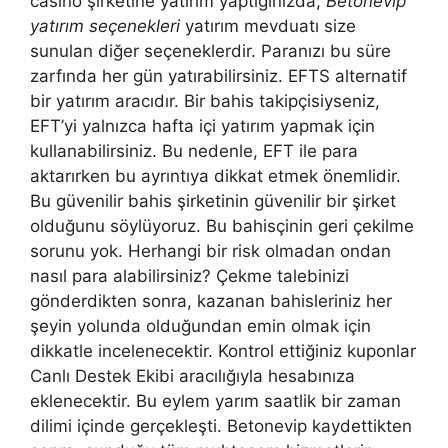
casino şirketine yatırım yaptığınızda,
Betonevip
yatırım seçenekleri
yatırım mevduatı size
sunulan diğer seçeneklerdir. Paranızı bu süre
zarfında her gün yatırabilirsiniz. EFTS alternatif
bir yatırım aracıdır. Bir bahis takipçisiyseniz,
EFT’yi yalnızca hafta içi yatırım yapmak için
kullanabilirsiniz. Bu nedenle, EFT ile para
aktarırken bu ayrıntıya dikkat etmek önemlidir.
Bu güvenilir bahis şirketinin güvenilir bir şirket
olduğunu söylüyoruz. Bu bahisçinin geri çekilme
sorunu yok. Herhangi bir risk olmadan ondan
nasıl para alabilirsiniz? Çekme talebinizi
gönderdikten sonra, kazanan bahisleriniz her
şeyin yolunda olduğundan emin olmak için
dikkatle incelenecektir. Kontrol ettiğiniz kuponlar
Canlı Destek Ekibi aracılığıyla hesabınıza
eklenecektir. Bu eylem yarım saatlik bir zaman
dilimi içinde gerçekleşti. Betonevip kaydettikten