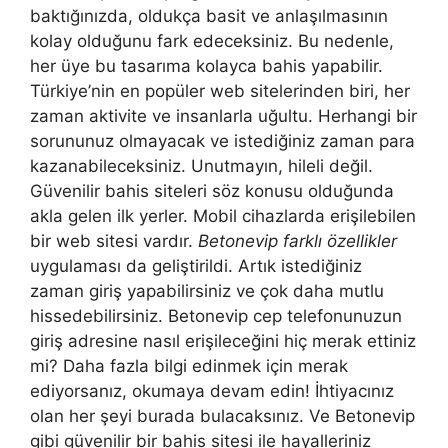
baktığınızda, oldukça basit ve anlaşılmasının
kolay olduğunu fark edeceksiniz. Bu nedenle,
her üye bu tasarıma kolayca bahis yapabilir.
Türkiye’nin en popüler web sitelerinden biri, her
zaman aktivite ve insanlarla uğultu. Herhangi bir
sorununuz olmayacak ve istediğiniz zaman para
kazanabileceksiniz. Unutmayın, hileli değil.
Güvenilir bahis siteleri söz konusu olduğunda
akla gelen ilk yerler. Mobil cihazlarda erişilebilen
bir web sitesi vardır.
Betonevip farklı özellikler
uygulaması da geliştirildi. Artık istediğiniz
zaman giriş yapabilirsiniz ve çok daha mutlu
hissedebilirsiniz. Betonevip cep telefonunuzun
giriş adresine nasıl erişileceğini hiç merak ettiniz
mi? Daha fazla bilgi edinmek için merak
ediyorsanız, okumaya devam edin! İhtiyacınız
olan her şeyi burada bulacaksınız. Ve Betonevip
gibi güvenilir bir bahis sitesi ile hayalleriniz