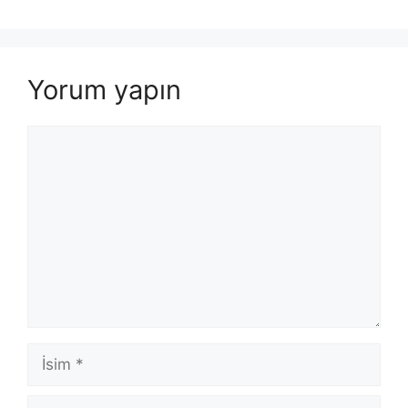
Yorum yapın
Yorum
İsim
E-