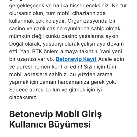
gerçekleşecek ve harika hissedeceksiniz. Ne tür
olursanız olun, tüm mobil cihazlarınızda
kullanmak çok kolaydır. Organizasyonda bir
casino ve canlı casino oyunlarına sahip olmak
mümkün değil çünkü casino yasalarına aykırı.
Doğal olarak, yasadışı olarak çalışmaya devam
etti. Yani BTK önlem almaya takıntılı. Yani yeni
bir uzantısı var vb.
Betonevip Kayıt
Acele edin
ve adresi hemen kontrol edin! Sizin için tüm
mobil adreslere sahibiz, bu yüzden arama
yapmak için zaman harcamanıza gerek yok.
Sadece adresi bulun ve gitmek için iyi
olacaksınız.
Betonevip Mobil Giriş
Kullanıcı Büyümesi