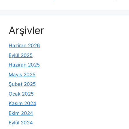
Arşivler
Haziran 2026
Eylül 2025
Haziran 2025
Mayıs 2025
Şubat 2025
Ocak 2025
Kasım 2024
Ekim 2024
Eylül 2024