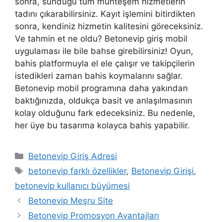
sonra, sunduğu tüm muhteşem hizmetlerin
tadını çıkarabilirsiniz. Kayıt işlemini bitirdikten
sonra, kendiniz hizmetin kalitesini göreceksiniz.
Ve tahmin et ne oldu? Betonevip giriş mobil
uygulaması ile bile bahse girebilirsiniz! Oyun,
bahis platformuyla el ele çalışır ve takipçilerin
istedikleri zaman bahis koymalarını sağlar.
Betonevip mobil programına daha yakından
baktığınızda, oldukça basit ve anlaşılmasının
kolay olduğunu fark edeceksiniz. Bu nedenle,
her üye bu tasarıma kolayca bahis yapabilir.
Kategoriler
Betonevip Giriş Adresi
Etiketler
betonevip farklı özellikler
,
Betonevip Girişi
,
betonevip kullanıcı büyümesi
Yazı
Betonevip Meşru Site
dolaşımı
Betonevip Promosyon Avantajları