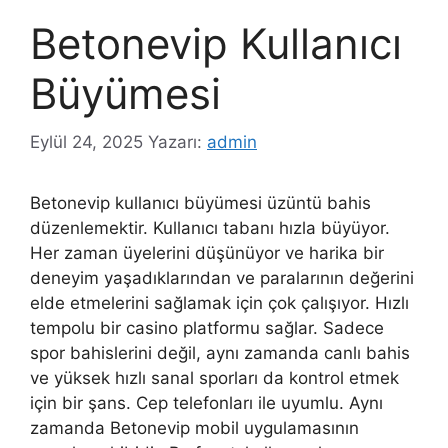
Betonevip Kullanıcı
Büyümesi
Eylül 24, 2025
Yazarı:
admin
Betonevip kullanıcı büyümesi üzüntü bahis
düzenlemektir. Kullanıcı tabanı hızla büyüyor.
Her zaman üyelerini düşünüyor ve harika bir
deneyim yaşadıklarından ve paralarının değerini
elde etmelerini sağlamak için çok çalışıyor. Hızlı
tempolu bir casino platformu sağlar. Sadece
spor bahislerini değil, aynı zamanda canlı bahis
ve yüksek hızlı sanal sporları da kontrol etmek
için bir şans. Cep telefonları ile uyumlu. Aynı
zamanda Betonevip mobil uygulamasının