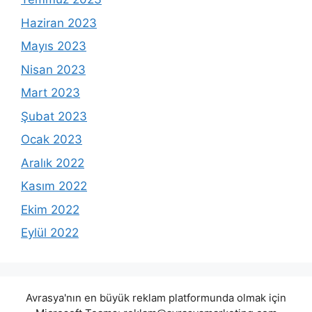
Haziran 2023
Mayıs 2023
Nisan 2023
Mart 2023
Şubat 2023
Ocak 2023
Aralık 2022
Kasım 2022
Ekim 2022
Eylül 2022
Avrasya'nın en büyük reklam platformunda olmak için