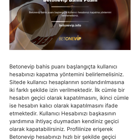
Betonevip bahis puanı başlangıçta kullanıcı
hesabınızı kapatma yöntemini belirlemelisiniz.
Sitede kullanıcı hesaplarının sonlandırılmasına
iki farklı şekilde izin verilmektedir. İlk cümle bir
hesabın geçici olarak kapatılmasını, ikinci cümle
ise hesabın kalıcı olarak kapatılmasını ifade
etmektedir. Kullanıcı Hesabınızı başkasının
yardımına ihtiyaç duymadan kendiniz geçici
olarak kapatabilirsiniz. Profilinize erişerek
Betonevip hesabınızı hızlı bir şekilde geçici