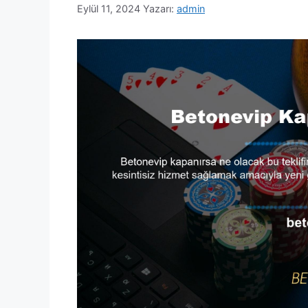
Eylül 11, 2024
Yazarı:
admin