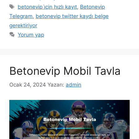
Etiketler
betonevip i̇çin hızlı kayıt
,
Betonevip
Telegram
,
betonevip twitter kaydı belge
gerektiriyor
Yorum yap
Betonevip Mobil Tavla
Ocak 24, 2024
Yazarı:
admin