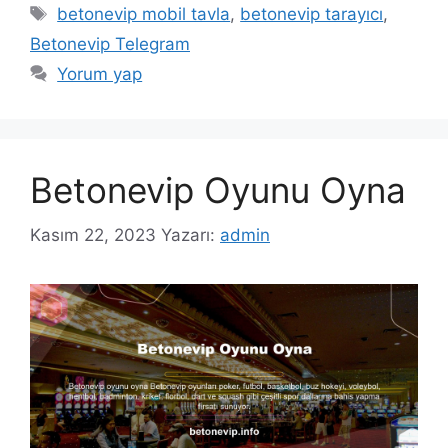
Etiketler
betonevip mobil tavla
,
betonevip tarayıcı
,
Betonevip Telegram
Yorum yap
Betonevip Oyunu Oyna
Kasım 22, 2023
Yazarı:
admin