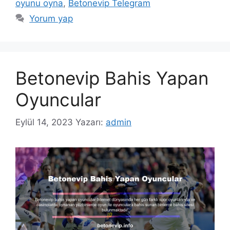
oyunu oyna
,
Betonevip Telegram
Yorum yap
Betonevip Bahis Yapan
Oyuncular
Eylül 14, 2023
Yazarı:
admin