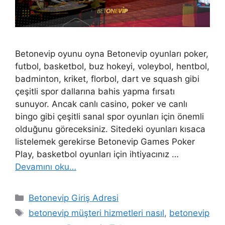
Betonevip oyunu oyna Betonevip oyunları poker,
futbol, ​​basketbol, ​​buz hokeyi, voleybol, hentbol,
​​badminton, kriket, florbol, dart ve squash gibi
çeşitli spor dallarına bahis yapma fırsatı
sunuyor. Ancak canlı casino, poker ve canlı
bingo gibi çeşitli sanal spor oyunları için önemli
olduğunu göreceksiniz. Sitedeki oyunları kısaca
listelemek gerekirse Betonevip Games Poker
Play, basketbol oyunları için ihtiyacınız …
Devamını oku…
Kategoriler
Betonevip Giriş Adresi
Etiketler
betonevip müşteri hizmetleri nasıl
,
betonevip