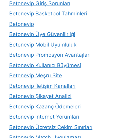
Betonevip Giriş Sorunları
Betonevip Basketbol Tahminleri
Betonevip
Betonevip Üye Güvenilirliği
Betonevip Mobil Uyumluluk
Betonevip Promosyon Avantajları
Betonevip Kullanıcı Büyümesi
Betonevip Meşru Site
Betonevip İletişim Kanalları
Betonevip Şikayet Analizi
Betonevip Kazanç Ödemeleri
Betonevip İnternet Yorumları
Betonevip Ücretsiz Çekim Sınırları
Betonevip Match Uygulaması