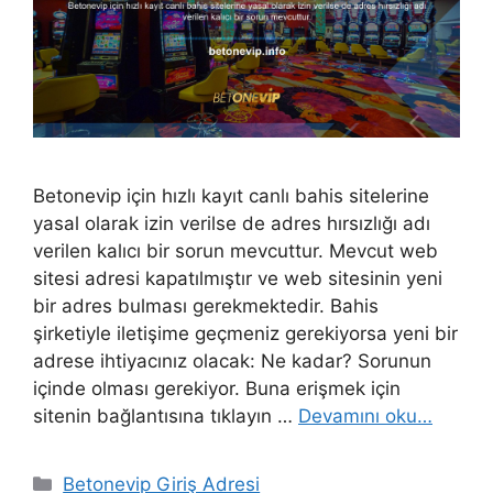
Betonevip için hızlı kayıt canlı bahis sitelerine
yasal olarak izin verilse de adres hırsızlığı adı
verilen kalıcı bir sorun mevcuttur. Mevcut web
sitesi adresi kapatılmıştır ve web sitesinin yeni
bir adres bulması gerekmektedir. Bahis
şirketiyle iletişime geçmeniz gerekiyorsa yeni bir
adrese ihtiyacınız olacak: Ne kadar? Sorunun
içinde olması gerekiyor. Buna erişmek için
sitenin bağlantısına tıklayın …
Devamını oku…
Kategoriler
Betonevip Giriş Adresi