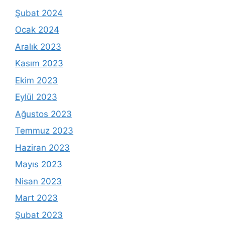
Şubat 2024
Ocak 2024
Aralık 2023
Kasım 2023
Ekim 2023
Eylül 2023
Ağustos 2023
Temmuz 2023
Haziran 2023
Mayıs 2023
Nisan 2023
Mart 2023
Şubat 2023