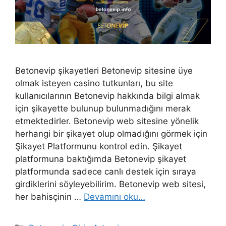
Betonevip şikayetleri Betonevip sitesine üye
olmak isteyen casino tutkunları, bu site
kullanıcılarının Betonevip hakkında bilgi almak
için şikayette bulunup bulunmadığını merak
etmektedirler. Betonevip web sitesine yönelik
herhangi bir şikayet olup olmadığını görmek için
Şikayet Platformunu kontrol edin. Şikayet
platformuna baktığımda Betonevip şikayet
platformunda sadece canlı destek için sıraya
girdiklerini söyleyebilirim. Betonevip web sitesi,
her bahisçinin …
Devamını oku…