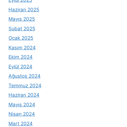
Eylül 2025
Haziran 2025
Mayıs 2025
Şubat 2025
Ocak 2025
Kasım 2024
Ekim 2024
Eylül 2024
Ağustos 2024
Temmuz 2024
Haziran 2024
Mayıs 2024
Nisan 2024
Mart 2024