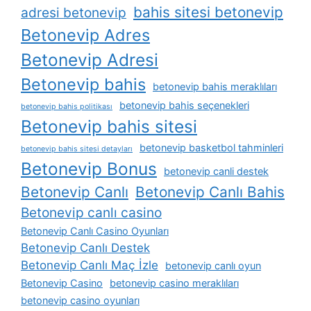
bahis sitesi betonevip
adresi betonevip
Betonevip Adres
Betonevip Adresi
Betonevip bahis
betonevip bahis meraklıları
betonevip bahis seçenekleri
betonevip bahis politikası
Betonevip bahis sitesi
betonevip basketbol tahminleri
betonevip bahis sitesi detayları
Betonevip Bonus
betonevip canli destek
Betonevip Canlı
Betonevip Canlı Bahis
Betonevip canlı casino
Betonevip Canlı Casino Oyunları
Betonevip Canlı Destek
Betonevip Canlı Maç İzle
betonevip canlı oyun
Betonevip Casino
betonevip casino meraklıları
betonevip casino oyunları