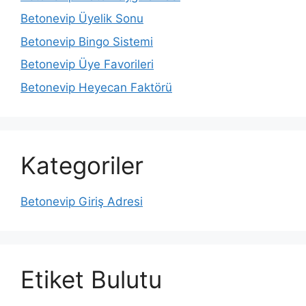
Betonevip Üyelik Sonu
Betonevip Bingo Sistemi
Betonevip Üye Favorileri
Betonevip Heyecan Faktörü
Kategoriler
Betonevip Giriş Adresi
Etiket Bulutu