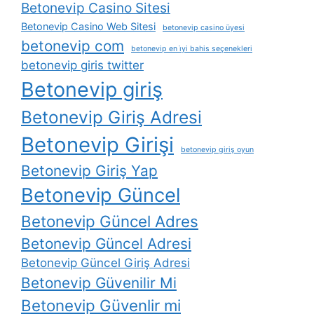
Betonevip Casino Sitesi
Betonevip Casino Web Sitesi
betonevip casino üyesi
betonevip com
betonevip en i̇yi bahis seçenekleri
betonevip giris twitter
Betonevip giriş
Betonevip Giriş Adresi
Betonevip Girişi
betonevip giriş oyun
Betonevip Giriş Yap
Betonevip Güncel
Betonevip Güncel Adres
Betonevip Güncel Adresi
Betonevip Güncel Giriş Adresi
Betonevip Güvenilir Mi
Betonevip Güvenlir mi