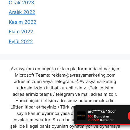
Ocak 2023
Aralık 2022
Kasım 2022
Ekim 2022
Eylül 2022
Avrasya'nın en büyük reklam platformunda olmak için
Microsoft Teams:
reklam@avrasyamarketing.com
adresimizden veya Telegram: @Avrasyamarketing
adresimizden irtibat kurabilirsiniz. (Tek iletişim
adreslerimiz teams / telegram ve mail adresimizdir.
Harici hiçbir iletişim adresimiz bulunmamaktadır.
Lütfen itibar etmeyiniz.) Türkiye yasalarına göre 7258
sayılı kanun uyarınca yasa dışı bahis oynamanın
cezaları mevcuttur. Şu an bulunduğunuz site hiç bir
şekilde illegal bahis oyunları oynatmıyor ve oynamaya