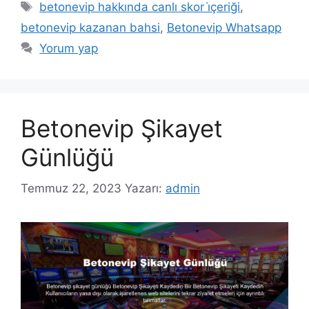
Etiketler
betonevip hakkında canlı skor i̇çeriği
,
betonevip kazanan bahsi
,
Betonevip Whatsapp
Yorum yap
Betonevip Şikayet
Günlüğü
Temmuz 22, 2023
Yazarı:
admin