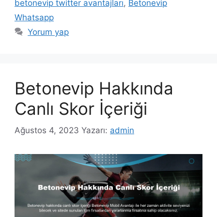
betonevip twitter avantajları
,
Betonevip
Whatsapp
Yorum yap
Betonevip Hakkında
Canlı Skor İçeriği
Ağustos 4, 2023
Yazarı:
admin