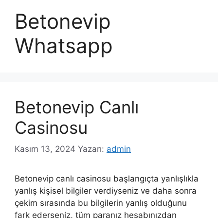
Betonevip
Whatsapp
Betonevip Canlı
Casinosu
Kasım 13, 2024
Yazarı:
admin
Betonevip canlı casinosu başlangıçta yanlışlıkla
yanlış kişisel bilgiler verdiyseniz ve daha sonra
çekim sırasında bu bilgilerin yanlış olduğunu
fark ederseniz, tüm paranız hesabınızdan