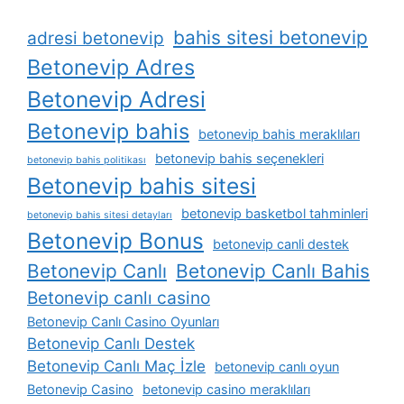
bahis sitesi betonevip
adresi betonevip
Betonevip Adres
Betonevip Adresi
Betonevip bahis
betonevip bahis meraklıları
betonevip bahis seçenekleri
betonevip bahis politikası
Betonevip bahis sitesi
betonevip basketbol tahminleri
betonevip bahis sitesi detayları
Betonevip Bonus
betonevip canli destek
Betonevip Canlı
Betonevip Canlı Bahis
Betonevip canlı casino
Betonevip Canlı Casino Oyunları
Betonevip Canlı Destek
Betonevip Canlı Maç İzle
betonevip canlı oyun
Betonevip Casino
betonevip casino meraklıları