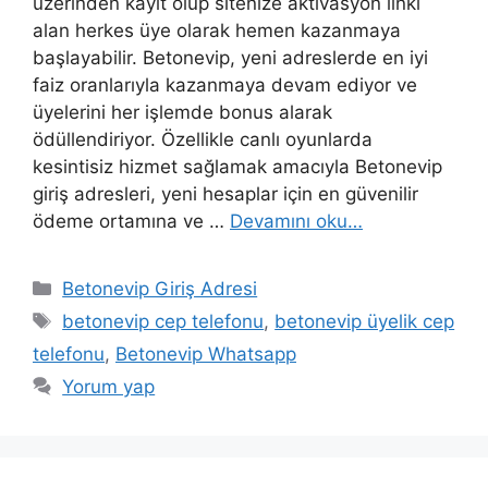
üzerinden kayıt olup sitenize aktivasyon linki
alan herkes üye olarak hemen kazanmaya
başlayabilir. Betonevip, yeni adreslerde en iyi
faiz oranlarıyla kazanmaya devam ediyor ve
üyelerini her işlemde bonus alarak
ödüllendiriyor. Özellikle canlı oyunlarda
kesintisiz hizmet sağlamak amacıyla Betonevip
giriş adresleri, yeni hesaplar için en güvenilir
ödeme ortamına ve …
Devamını oku…
Kategoriler
Betonevip Giriş Adresi
Etiketler
betonevip cep telefonu
,
betonevip üyelik cep
telefonu
,
Betonevip Whatsapp
Yorum yap