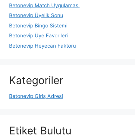
Betonevip Match Uygulaması
Betonevip Üyelik Sonu
Betonevip Bingo Sistemi
Betonevip Üye Favorileri
Betonevip Heyecan Faktörü
Kategoriler
Betonevip Giriş Adresi
Etiket Bulutu