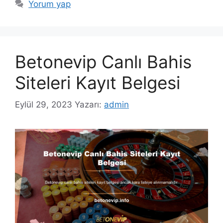
Yorum yap
Betonevip Canlı Bahis
Siteleri Kayıt Belgesi
Eylül 29, 2023
Yazarı:
admin