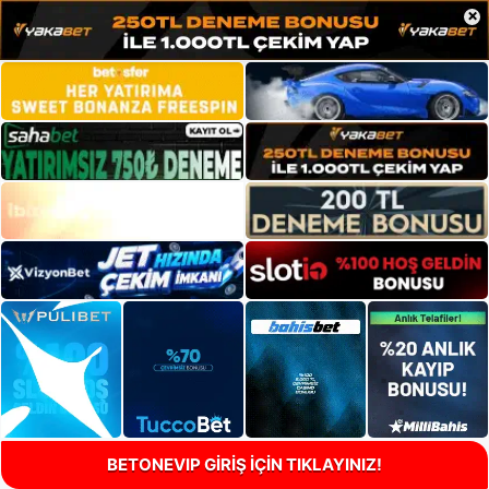
×
BETONEVIP GİRİŞ İÇİN TIKLAYINIZ!