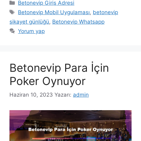
Kategoriler
Betonevip Giriş Adresi
Etiketler
Betonevip Mobil Uygulaması
,
betonevip
şikayet günlüğü
,
Betonevip Whatsapp
Yorum yap
Betonevip Para İçin
Poker Oynuyor
Haziran 10, 2023
Yazarı:
admin