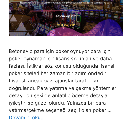
Betonevip para için poker oynuyor para için
poker oynamak için lisans sorunları ve daha
fazlası. İstikrar söz konusu olduğunda lisanslı
poker siteleri her zaman bir adım öndedir.
Lisanslı ancak bazı ajanslar tarafından
doğrulandı. Para yatırma ve çekme yöntemleri
detaylı bir şekilde anlatılıp ödeme detayları
iyileştirilse güzel olurdu. Yalnızca bir para
yatırma/çekme seçeneği seçili olan poker …
Devamını oku…