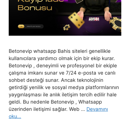
Betonevip whatsapp Bahis siteleri genellikle
kullanıcılara yardımcı olmak için bir ekip kurar.
Betonevip , deneyimli ve profesyonel bir ekiple
çalışma imkanı sunar ve 7/24 e-posta ve canlı
sohbet desteği sunar. Ancak teknolojinin
getirdiği yenilik ve sosyal medya platformlarının
yaygınlaşması ile anlık iletişim tercih edilir hale
geldi. Bu nedenle Betonevip , Whatsapp
üzerinden iletişimi sağlar. Web …
Devamını
oku…