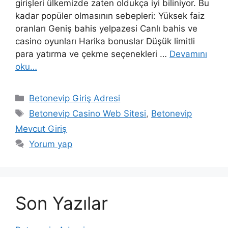
girişleri ülkemizde zaten oldukça iyi biliniyor. Bu
kadar popüler olmasının sebepleri: Yüksek faiz
oranları Geniş bahis yelpazesi Canlı bahis ve
casino oyunları Harika bonuslar Düşük limitli
para yatırma ve çekme seçenekleri …
Devamını
oku…
Kategoriler
Betonevip Giriş Adresi
Etiketler
Betonevip Casino Web Sitesi
,
Betonevip
Mevcut Giriş
Yorum yap
Son Yazılar