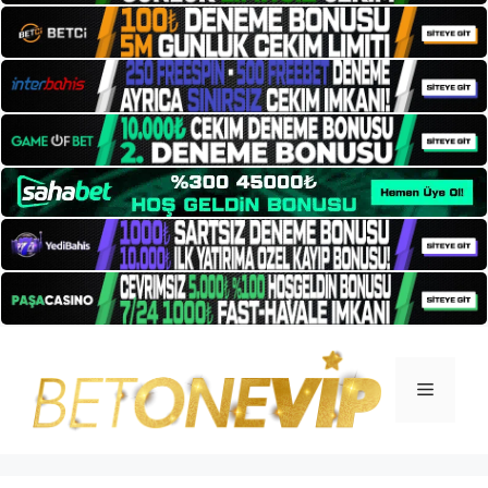
İçeriğe
atla
Menü