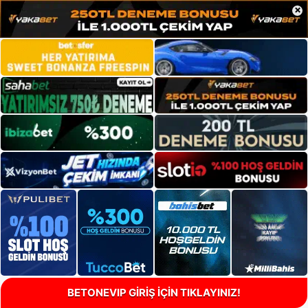
×
BETONEVIP GİRİŞ İÇİN TIKLAYINIZ!