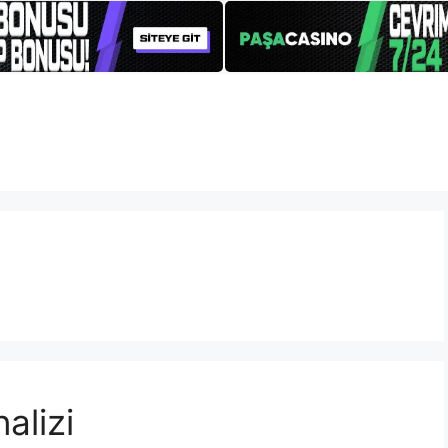
alizi