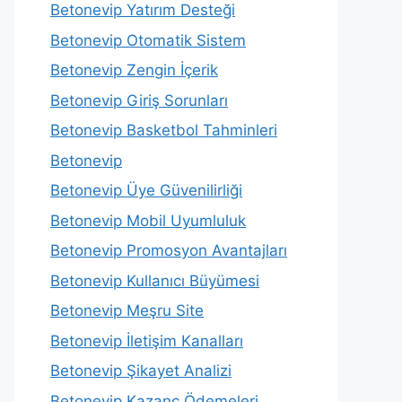
Betonevip Yatırım Desteği
Betonevip Otomatik Sistem
Betonevip Zengin İçerik
Betonevip Giriş Sorunları
Betonevip Basketbol Tahminleri
Betonevip
Betonevip Üye Güvenilirliği
Betonevip Mobil Uyumluluk
Betonevip Promosyon Avantajları
Betonevip Kullanıcı Büyümesi
Betonevip Meşru Site
Betonevip İletişim Kanalları
Betonevip Şikayet Analizi
Betonevip Kazanç Ödemeleri