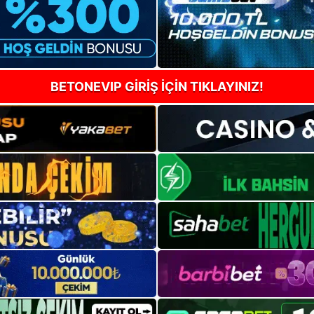
BETONEVIP GİRİŞ İÇİN TIKLAYINIZ!