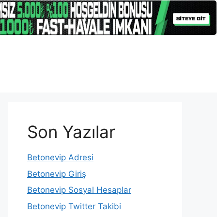
Son Yazılar
Betonevip Adresi
Betonevip Giriş
Betonevip Sosyal Hesaplar
Betonevip Twitter Takibi