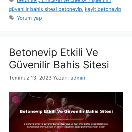
betonevip check-in ve check-in i̇şlemleri
,
güvenilir bahis sitesi betonevip
,
kayit betonevip
Yorum yap
Betonevip Etkili Ve
Güvenilir Bahis Sitesi
Temmuz 13, 2023
Yazarı:
admin