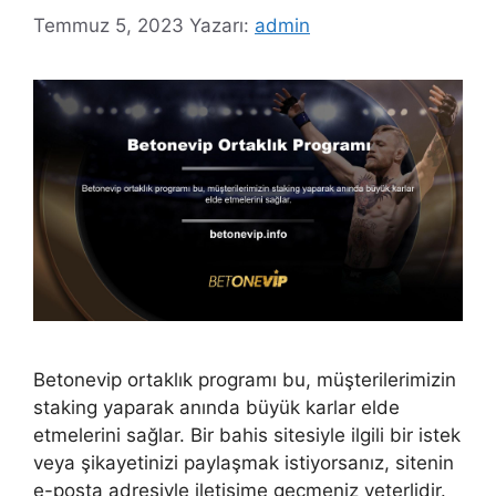
Temmuz 5, 2023
Yazarı:
admin
Betonevip ortaklık programı bu, müşterilerimizin
staking yaparak anında büyük karlar elde
etmelerini sağlar. Bir bahis sitesiyle ilgili bir istek
veya şikayetinizi paylaşmak istiyorsanız, sitenin
e-posta adresiyle iletişime geçmeniz yeterlidir.