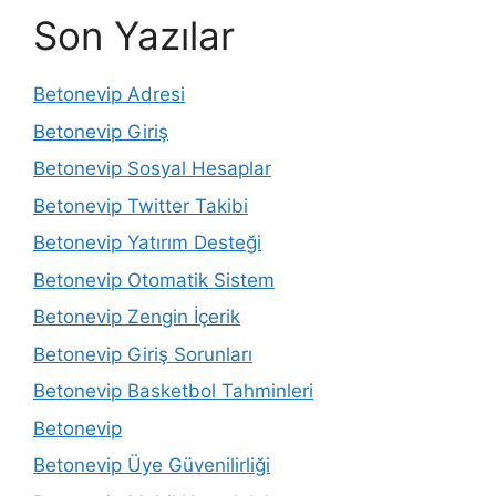
Son Yazılar
Betonevip Adresi
Betonevip Giriş
Betonevip Sosyal Hesaplar
Betonevip Twitter Takibi
Betonevip Yatırım Desteği
Betonevip Otomatik Sistem
Betonevip Zengin İçerik
Betonevip Giriş Sorunları
Betonevip Basketbol Tahminleri
Betonevip
Betonevip Üye Güvenilirliği