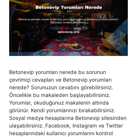
Betonevip yorumları nerede bu sorunun
çevrimiçi cevapları ve Betonevip yorumları
nerede? Sorunuzun cevabını görebilirsiniz.
Öncelikle bu makaleden başlayabilirsiniz.
Yorumlar, okuduğunuz makalenin altında
görünür. Kendi yorumlarınızı bırakabilirsiniz.
Sosyal medya hesaplarına Betonevip sitesinden
ulaşabilirsiniz. Facebook, Instagram ve Twitter
hesaplarındaki kullanıcı yorumlarını kontrol