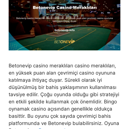
Betonevip casino meraklıları casino meraklıları,
en yüksek puan alan çevrimiçi casino oyununa
katılmaya ihtiyaç duyar. Sürekli olarak iyi
düşünülmüş bir bahis yaklaşımının kullanılması
tavsiye edilir. Çoğu oyunda olduğu gibi stratejiyi
en etkili şekilde kullanmak çok önemlidir. Bingo
oynamak casino açısından genellikle oldukça
basittir. Bu oyunu çok sayıda çevrimiçi bahis
platformunda ve Betonevip bulabilirsiniz. Oyuna