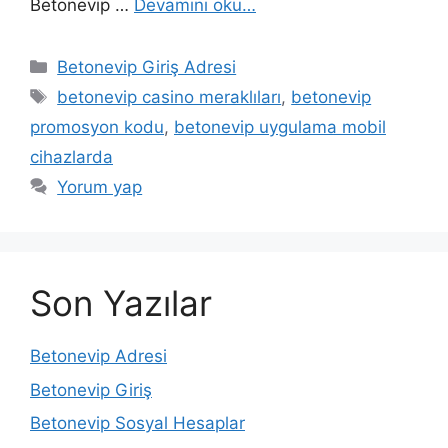
Betonevip …
Devamını oku…
Kategoriler
Betonevip Giriş Adresi
Etiketler
betonevip casino meraklıları
,
betonevip
promosyon kodu
,
betonevip uygulama mobil
cihazlarda
Yorum yap
Son Yazılar
Betonevip Adresi
Betonevip Giriş
Betonevip Sosyal Hesaplar