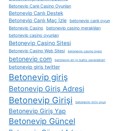
Betonevip Canlı Casino Oyunları
Betonevip Canlı Destek
Betonevip Canlı Maç İzle
betonevip canlı oyun
Betonevip Casino
betonevip casino meraklıları
betonevip casino oyunları
Betonevip Casino Sitesi
Betonevip Casino Web Sitesi
betonevip casino üyesi
betonevip com
betonevip en i̇yi bahis seçenekleri
betonevip giris twitter
Betonevip giriş
Betonevip Giriş Adresi
Betonevip Girişi
betonevip giriş oyun
Betonevip Giriş Yap
Betonevip Güncel