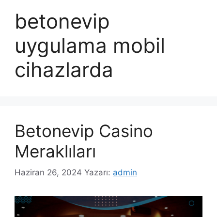
betonevip
uygulama mobil
cihazlarda
Betonevip Casino
Meraklıları
Haziran 26, 2024
Yazarı:
admin