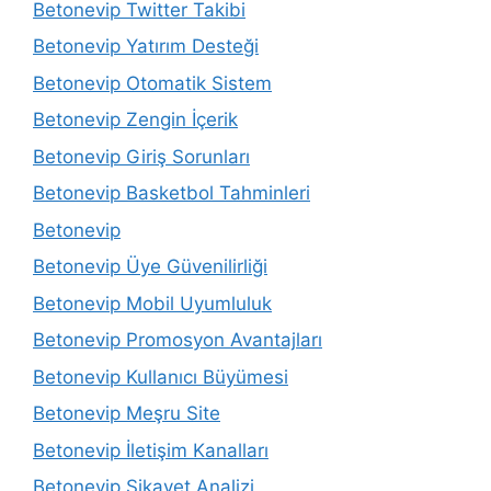
Betonevip Twitter Takibi
Betonevip Yatırım Desteği
Betonevip Otomatik Sistem
Betonevip Zengin İçerik
Betonevip Giriş Sorunları
Betonevip Basketbol Tahminleri
Betonevip
Betonevip Üye Güvenilirliği
Betonevip Mobil Uyumluluk
Betonevip Promosyon Avantajları
Betonevip Kullanıcı Büyümesi
Betonevip Meşru Site
Betonevip İletişim Kanalları
Betonevip Şikayet Analizi