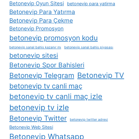
Betonevip Oyun Sitesi
betonevip para yatirma
Betonevip Para Yatırma
Betonevip Para Çekme
Betonevip Promosyon
betonevip promosyon kodu
betonevip sanal bahis kazanır mı
betonevip sanal bahis piyasası
betonevip sitesi
Betonevip Spor Bahisleri
Betonevip TV
Betonevip Telegram
betonevip tv canli maç
betonevip tv canli maç izle
betonevip tv izle
Betonevip Twitter
betonevip twitter adresi
Betonevip Web Sitesi
Betonevip Whatsapp