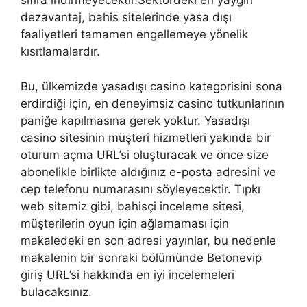
sıfıra indirmeyecektir.Sektördeki en yaygın
dezavantaj, bahis sitelerinde yasa dışı
faaliyetleri tamamen engellemeye yönelik
kısıtlamalardır.
Bu, ülkemizde yasadışı casino kategorisini sona
erdirdiği için, en deneyimsiz casino tutkunlarının
paniğe kapılmasına gerek yoktur. Yasadışı
casino sitesinin müşteri hizmetleri yakında bir
oturum açma URL’si oluşturacak ve önce size
abonelikle birlikte aldığınız e-posta adresini ve
cep telefonu numarasını söyleyecektir. Tıpkı
web sitemiz gibi, bahisçi inceleme sitesi,
müşterilerin oyun için ağlamaması için
makaledeki en son adresi yayınlar, bu nedenle
makalenin bir sonraki bölümünde Betonevip
giriş URL’si hakkında en iyi incelemeleri
bulacaksınız.