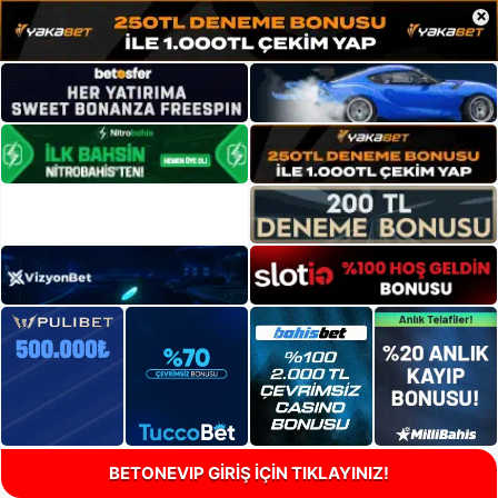
×
BETONEVIP GİRİŞ İÇİN TIKLAYINIZ!