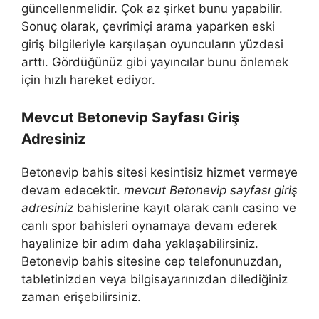
güncellenmelidir. Çok az şirket bunu yapabilir.
Sonuç olarak, çevrimiçi arama yaparken eski
giriş bilgileriyle karşılaşan oyuncuların yüzdesi
arttı. Gördüğünüz gibi yayıncılar bunu önlemek
için hızlı hareket ediyor.
Mevcut Betonevip Sayfası Giriş
Adresiniz
Betonevip bahis sitesi kesintisiz hizmet vermeye
devam edecektir.
mevcut Betonevip sayfası giriş
adresiniz
bahislerine kayıt olarak canlı casino ve
canlı spor bahisleri oynamaya devam ederek
hayalinize bir adım daha yaklaşabilirsiniz.
Betonevip bahis sitesine cep telefonunuzdan,
tabletinizden veya bilgisayarınızdan dilediğiniz
zaman erişebilirsiniz.