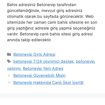
Bahis adresiniz Betonevip tarafından
güncellendiğinde, mevcut giriş adresiniz
otomatik olarak bu sayfada görünecektir. Web
sitemizde her zaman canlı bahis sitesine en son
giriş yaptığınız adresle giriş yapma seçeneğiniz
vardır. Betonevip canlı bahis sitesi giriş adresi
anında takip edilecektir.
Kategoriler
Betonevip Giriş Adresi
Etiketler
betonevip 7/24 çevrimiçi destek
,
betonevip
yatırımı
,
Betonevip Yeni Adres
Yazı
Betonevip Güvenebilir Misin
dolaşımı
Betonevip Hakkında Canlı Skor İçeriği