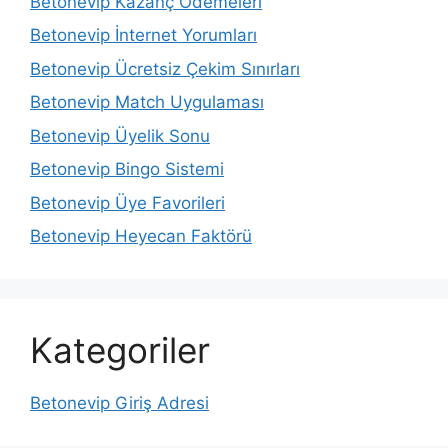
Betonevip Kazanç Ödemeleri
Betonevip İnternet Yorumları
Betonevip Ücretsiz Çekim Sınırları
Betonevip Match Uygulaması
Betonevip Üyelik Sonu
Betonevip Bingo Sistemi
Betonevip Üye Favorileri
Betonevip Heyecan Faktörü
Kategoriler
Betonevip Giriş Adresi