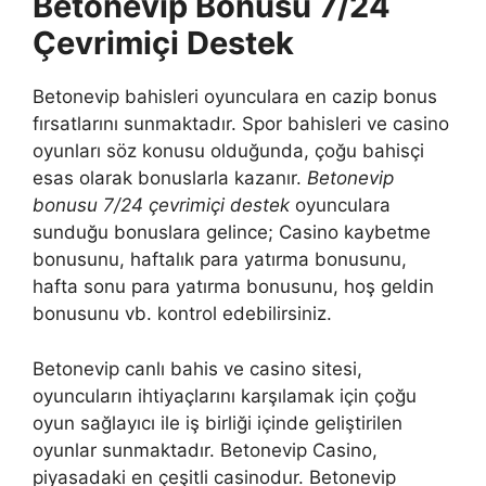
Betonevip Bonusu 7/24
Çevrimiçi Destek
Betonevip bahisleri oyunculara en cazip bonus
fırsatlarını sunmaktadır. Spor bahisleri ve casino
oyunları söz konusu olduğunda, çoğu bahisçi
esas olarak bonuslarla kazanır.
Betonevip
bonusu 7/24 çevrimiçi destek
oyunculara
sunduğu bonuslara gelince; Casino kaybetme
bonusunu, haftalık para yatırma bonusunu,
hafta sonu para yatırma bonusunu, hoş geldin
bonusunu vb. kontrol edebilirsiniz.
Betonevip canlı bahis ve casino sitesi,
oyuncuların ihtiyaçlarını karşılamak için çoğu
oyun sağlayıcı ile iş birliği içinde geliştirilen
oyunlar sunmaktadır. Betonevip Casino,
piyasadaki en çeşitli casinodur. Betonevip