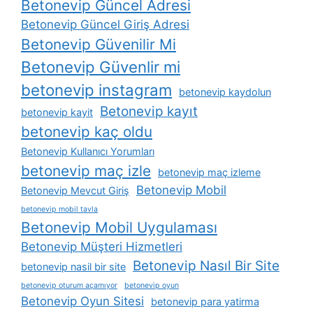
Betonevip Güncel Adresi
Betonevip Güncel Giriş Adresi
Betonevip Güvenilir Mi
Betonevip Güvenlir mi
betonevip instagram
betonevip kaydolun
Betonevip kayıt
betonevip kayit
betonevip kaç oldu
Betonevip Kullanıcı Yorumları
betonevip maç izle
betonevip maç izleme
Betonevip Mobil
Betonevip Mevcut Giriş
betonevip mobil tavla
Betonevip Mobil Uygulaması
Betonevip Müşteri Hizmetleri
Betonevip Nasıl Bir Site
betonevip nasil bir site
betonevip oturum açamıyor
betonevip oyun
Betonevip Oyun Sitesi
betonevip para yatirma