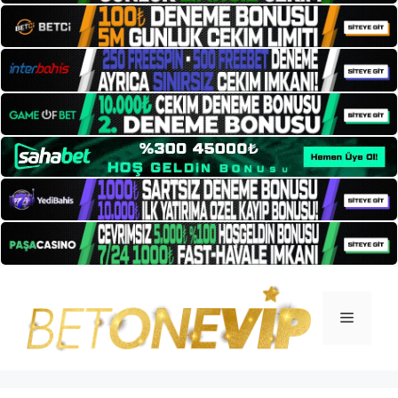
İçeriğe
atla
Menü