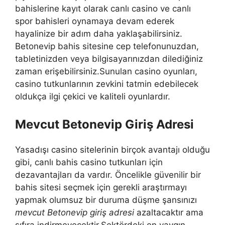
bahislerine kayıt olarak canlı casino ve canlı
spor bahisleri oynamaya devam ederek
hayalinize bir adım daha yaklaşabilirsiniz.
Betonevip bahis sitesine cep telefonunuzdan,
tabletinizden veya bilgisayarınızdan dilediğiniz
zaman erişebilirsiniz.Sunulan casino oyunları,
casino tutkunlarının zevkini tatmin edebilecek
oldukça ilgi çekici ve kaliteli oyunlardır.
Mevcut Betonevip Giriş Adresi
Yasadışı casino sitelerinin birçok avantajı olduğu
gibi, canlı bahis casino tutkunları için
dezavantajları da vardır. Öncelikle güvenilir bir
bahis sitesi seçmek için gerekli araştırmayı
yapmak olumsuz bir duruma düşme şansınızı
mevcut Betonevip giriş adresi
azaltacaktır ama