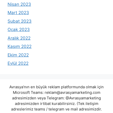
Nisan 2023
Mart 2023
Şubat 2023
Ocak 2023
Aralık 2022
Kasım 2022
Ekim 2022
Eylül 2022
Avrasya'nın en büyük reklam platformunda olmak için
Microsoft Teams:
reklam@avrasyamarketing.com
adresimizden veya Telegram: @Avrasyamarketing
adresimizden irtibat kurabilirsiniz. (Tek iletişim
adreslerimiz teams / telegram ve mail adresimizdir.