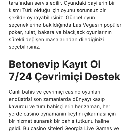
tarafından servis edilir. Oyundaki bayilerin bir
kısmı Türk olduğu için oyunu sorunsuz bir
şekilde oynayabilirsiniz. Güncel oyun
seçeneklerine bakıldığında Las Vegas’ın popüler
poker, rulet, bakara ve blackjack oyunlarının
sürekli değişen masalarından dilediğinizi
seçebilirsiniz.
Betonevip Kayıt Ol
7/24 Çevrimiçi Destek
Canlı bahis ve çevrimiçi casino oyunları
endüstrisi son zamanlarda dünyayı kasıp
kavurdu ve tüm bahisçilerin her zaman, her
yerde casino oynamanın keyfini çıkarması için
bir hizmet sunarak bir bahis tutkunu haline
geldi. Bu casino siteleri Georgia Live Games ve