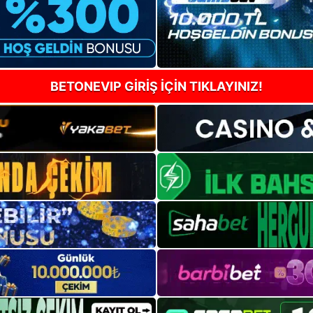
BETONEVIP GİRİŞ İÇİN TIKLAYINIZ!