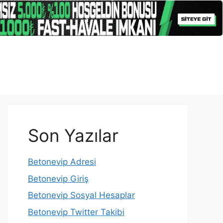
Son Yazılar
Betonevip Adresi
Betonevip Giriş
Betonevip Sosyal Hesaplar
Betonevip Twitter Takibi