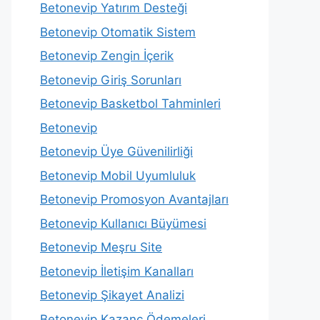
Betonevip Yatırım Desteği
Betonevip Otomatik Sistem
Betonevip Zengin İçerik
Betonevip Giriş Sorunları
Betonevip Basketbol Tahminleri
Betonevip
Betonevip Üye Güvenilirliği
Betonevip Mobil Uyumluluk
Betonevip Promosyon Avantajları
Betonevip Kullanıcı Büyümesi
Betonevip Meşru Site
Betonevip İletişim Kanalları
Betonevip Şikayet Analizi
Betonevip Kazanç Ödemeleri