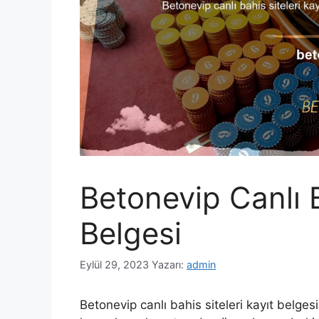
Betonevip Canlı B
Belgesi
Eylül 29, 2023
Yazarı:
admin
Betonevip canlı bahis siteleri kayıt belges