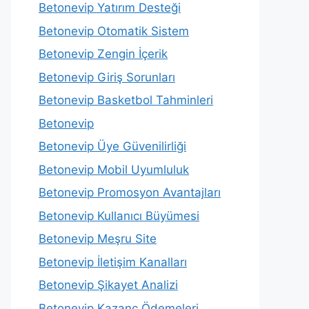
Betonevip Yatırım Desteği
Betonevip Otomatik Sistem
Betonevip Zengin İçerik
Betonevip Giriş Sorunları
Betonevip Basketbol Tahminleri
Betonevip
Betonevip Üye Güvenilirliği
Betonevip Mobil Uyumluluk
Betonevip Promosyon Avantajları
Betonevip Kullanıcı Büyümesi
Betonevip Meşru Site
Betonevip İletişim Kanalları
Betonevip Şikayet Analizi
Betonevip Kazanç Ödemeleri