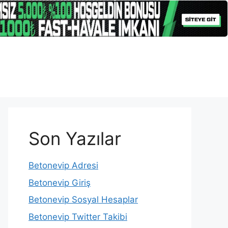
Son Yazılar
Betonevip Adresi
Betonevip Giriş
Betonevip Sosyal Hesaplar
Betonevip Twitter Takibi