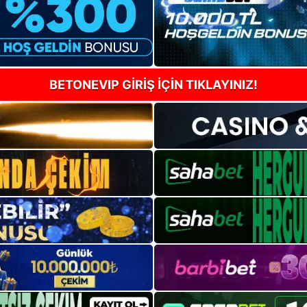
BETONEVIP GİRİŞ İÇİN TIKLAYINIZ!