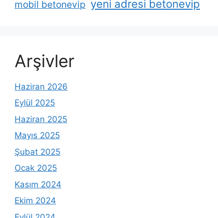
yeni adresi betonevip
mobil betonevip
Arşivler
Haziran 2026
Eylül 2025
Haziran 2025
Mayıs 2025
Şubat 2025
Ocak 2025
Kasım 2024
Ekim 2024
Eylül 2024