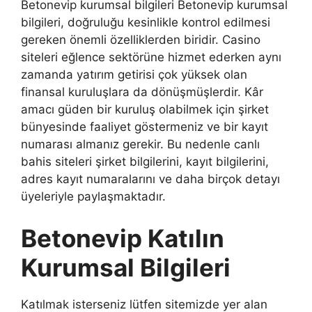
Betonevip kurumsal bilgileri Betonevip kurumsal
bilgileri, doğruluğu kesinlikle kontrol edilmesi
gereken önemli özelliklerden biridir. Casino
siteleri eğlence sektörüne hizmet ederken aynı
zamanda yatırım getirisi çok yüksek olan
finansal kuruluşlara da dönüşmüşlerdir. Kâr
amacı güden bir kuruluş olabilmek için şirket
bünyesinde faaliyet göstermeniz ve bir kayıt
numarası almanız gerekir. Bu nedenle canlı
bahis siteleri şirket bilgilerini, kayıt bilgilerini,
adres kayıt numaralarını ve daha birçok detayı
üyeleriyle paylaşmaktadır.
Betonevip Katılın
Kurumsal Bilgileri
Katılmak isterseniz lütfen sitemizde yer alan