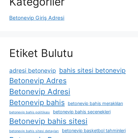
Kategoriler
Betonevip Giriş Adresi
Etiket Bulutu
bahis sitesi betonevip
adresi betonevip
Betonevip Adres
Betonevip Adresi
Betonevip bahis
betonevip bahis meraklıları
betonevip bahis seçenekleri
betonevip bahis politikası
Betonevip bahis sitesi
betonevip basketbol tahminleri
betonevip bahis sitesi detayları