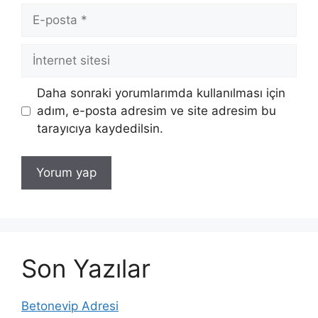
E-
posta
İnternet
sitesi
Daha sonraki yorumlarımda kullanılması için
adım, e-posta adresim ve site adresim bu
tarayıcıya kaydedilsin.
Son Yazılar
Betonevip Adresi