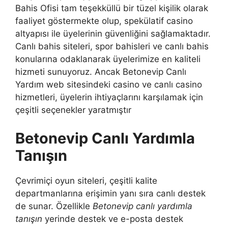
Bahis Ofisi tam teşekküllü bir tüzel kişilik olarak
faaliyet göstermekte olup, spekülatif casino
altyapısı ile üyelerinin güvenliğini sağlamaktadır.
Canlı bahis siteleri, spor bahisleri ve canlı bahis
konularına odaklanarak üyelerimize en kaliteli
hizmeti sunuyoruz. Ancak Betonevip Canlı
Yardım web sitesindeki casino ve canlı casino
hizmetleri, üyelerin ihtiyaçlarını karşılamak için
çeşitli seçenekler yaratmıştır
Betonevip Canlı Yardımla
Tanışın
Çevrimiçi oyun siteleri, çeşitli kalite
departmanlarına erişimin yanı sıra canlı destek
de sunar. Özellikle
Betonevip canlı yardımla
tanışın
yerinde destek ve e-posta destek