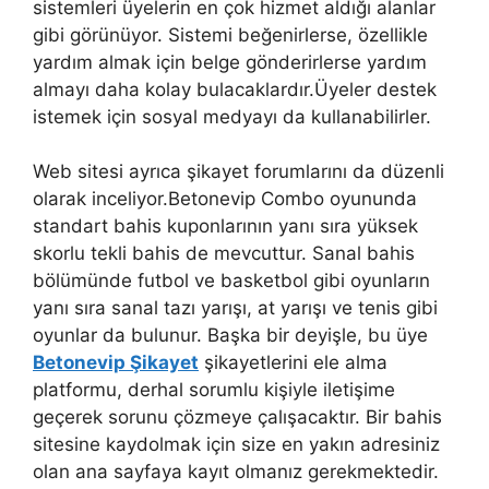
sistemleri üyelerin en çok hizmet aldığı alanlar
gibi görünüyor. Sistemi beğenirlerse, özellikle
yardım almak için belge gönderirlerse yardım
almayı daha kolay bulacaklardır.Üyeler destek
istemek için sosyal medyayı da kullanabilirler.
Web sitesi ayrıca şikayet forumlarını da düzenli
olarak inceliyor.Betonevip Combo oyununda
standart bahis kuponlarının yanı sıra yüksek
skorlu tekli bahis de mevcuttur. Sanal bahis
bölümünde futbol ve basketbol gibi oyunların
yanı sıra sanal tazı yarışı, at yarışı ve tenis gibi
oyunlar da bulunur. Başka bir deyişle, bu üye
Betonevip Şikayet
şikayetlerini ele alma
platformu, derhal sorumlu kişiyle iletişime
geçerek sorunu çözmeye çalışacaktır. Bir bahis
sitesine kaydolmak için size en yakın adresiniz
olan ana sayfaya kayıt olmanız gerekmektedir.