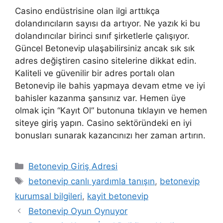
Casino endüstrisine olan ilgi arttıkça
dolandırıcıların sayısı da artıyor. Ne yazık ki bu
dolandırıcılar birinci sınıf şirketlerle çalışıyor.
Güncel Betonevip ulaşabilirsiniz ancak sık sık
adres değiştiren casino sitelerine dikkat edin.
Kaliteli ve güvenilir bir adres portalı olan
Betonevip ile bahis yapmaya devam etme ve iyi
bahisler kazanma şansınız var. Hemen üye
olmak için “Kayıt Ol” butonuna tıklayın ve hemen
siteye giriş yapın. Casino sektöründeki en iyi
bonusları sunarak kazancınızı her zaman artırın.
Kategoriler
Betonevip Giriş Adresi
Etiketler
betonevip canlı yardımla tanışın
,
betonevip
kurumsal bilgileri
,
kayit betonevip
Yazı
Betonevip Oyun Oynuyor
dolaşımı