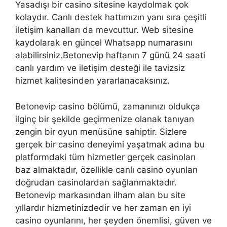
Yasadışı bir casino sitesine kaydolmak çok
kolaydır. Canlı destek hattımızın yanı sıra çeşitli
iletişim kanalları da mevcuttur. Web sitesine
kaydolarak en güncel Whatsapp numarasını
alabilirsiniz.Betonevip haftanın 7 günü 24 saati
canlı yardım ve iletişim desteği ile tavizsiz
hizmet kalitesinden yararlanacaksınız.
Betonevip casino bölümü, zamanınızı oldukça
ilginç bir şekilde geçirmenize olanak tanıyan
zengin bir oyun menüsüne sahiptir. Sizlere
gerçek bir casino deneyimi yaşatmak adına bu
platformdaki tüm hizmetler gerçek casinoları
baz almaktadır, özellikle canlı casino oyunları
doğrudan casinolardan sağlanmaktadır.
Betonevip markasından ilham alan bu site
yıllardır hizmetinizdedir ve her zaman en iyi
casino oyunlarını, her şeyden önemlisi, güven ve