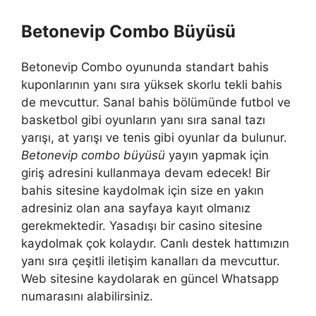
Betonevip Combo Büyüsü
Betonevip Combo oyununda standart bahis
kuponlarının yanı sıra yüksek skorlu tekli bahis
de mevcuttur. Sanal bahis bölümünde futbol ve
basketbol gibi oyunların yanı sıra sanal tazı
yarışı, at yarışı ve tenis gibi oyunlar da bulunur.
Betonevip combo büyüsü
yayın yapmak için
giriş adresini kullanmaya devam edecek! Bir
bahis sitesine kaydolmak için size en yakın
adresiniz olan ana sayfaya kayıt olmanız
gerekmektedir. Yasadışı bir casino sitesine
kaydolmak çok kolaydır. Canlı destek hattımızın
yanı sıra çeşitli iletişim kanalları da mevcuttur.
Web sitesine kaydolarak en güncel Whatsapp
numarasını alabilirsiniz.