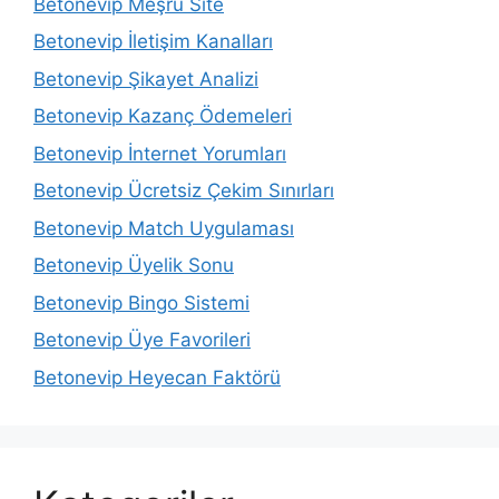
Betonevip Meşru Site
Betonevip İletişim Kanalları
Betonevip Şikayet Analizi
Betonevip Kazanç Ödemeleri
Betonevip İnternet Yorumları
Betonevip Ücretsiz Çekim Sınırları
Betonevip Match Uygulaması
Betonevip Üyelik Sonu
Betonevip Bingo Sistemi
Betonevip Üye Favorileri
Betonevip Heyecan Faktörü