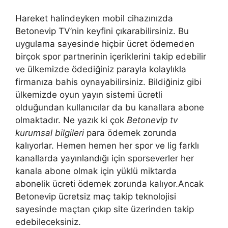
Hareket halindeyken mobil cihazınızda
Betonevip TV’nin keyfini çıkarabilirsiniz. Bu
uygulama sayesinde hiçbir ücret ödemeden
birçok spor partnerinin içeriklerini takip edebilir
ve ülkemizde ödediğiniz parayla kolaylıkla
firmanıza bahis oynayabilirsiniz. Bildiğiniz gibi
ülkemizde oyun yayın sistemi ücretli
olduğundan kullanıcılar da bu kanallara abone
olmaktadır. Ne yazık ki çok
Betonevip tv
kurumsal bilgileri
para ödemek zorunda
kalıyorlar. Hemen hemen her spor ve lig farklı
kanallarda yayınlandığı için sporseverler her
kanala abone olmak için yüklü miktarda
abonelik ücreti ödemek zorunda kalıyor.Ancak
Betonevip ücretsiz maç takip teknolojisi
sayesinde maçtan çıkıp site üzerinden takip
edebileceksiniz.