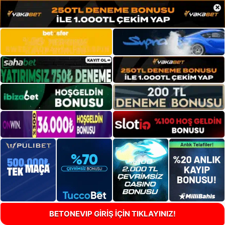
×
BETONEVIP GİRİŞ İÇİN TIKLAYINIZ!