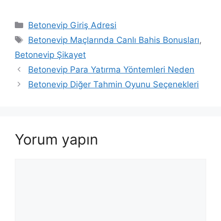
Kategoriler
Betonevip Giriş Adresi
Etiketler
Betonevip Maçlarında Canlı Bahis Bonusları
,
Betonevip Şikayet
Yazı
Betonevip Para Yatırma Yöntemleri Neden
dolaşımı
Betonevip Diğer Tahmin Oyunu Seçenekleri
Yorum yapın
Yorum