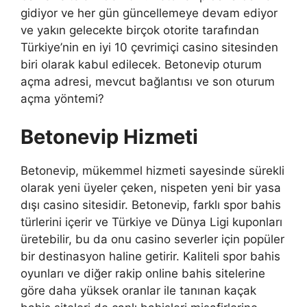
gidiyor ve her gün güncellemeye devam ediyor
ve yakın gelecekte birçok otorite tarafından
Türkiye’nin en iyi 10 çevrimiçi casino sitesinden
biri olarak kabul edilecek. Betonevip oturum
açma adresi, mevcut bağlantısı ve son oturum
açma yöntemi?
Betonevip Hizmeti
Betonevip, mükemmel hizmeti sayesinde sürekli
olarak yeni üyeler çeken, nispeten yeni bir yasa
dışı casino sitesidir. Betonevip, farklı spor bahis
türlerini içerir ve Türkiye ve Dünya Ligi kuponları
üretebilir, bu da onu casino severler için popüler
bir destinasyon haline getirir. Kaliteli spor bahis
oyunları ve diğer rakip online bahis sitelerine
göre daha yüksek oranlar ile tanınan kaçak