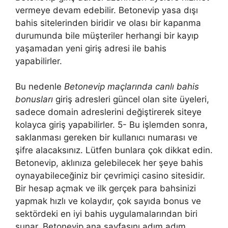
vermeye devam edebilir. Betonevip yasa dışı
bahis sitelerinden biridir ve olası bir kapanma
durumunda bile müşteriler herhangi bir kayıp
yaşamadan yeni giriş adresi ile bahis
yapabilirler.
Bu nedenle
Betonevip maçlarında canlı bahis
bonusları
giriş adresleri güncel olan site üyeleri,
sadece domain adreslerini değiştirerek siteye
kolayca giriş yapabilirler. 5- Bu işlemden sonra,
saklanması gereken bir kullanıcı numarası ve
şifre alacaksınız. Lütfen bunlara çok dikkat edin.
Betonevip, aklınıza gelebilecek her şeye bahis
oynayabileceğiniz bir çevrimiçi casino sitesidir.
Bir hesap açmak ve ilk gerçek para bahsinizi
yapmak hızlı ve kolaydır, çok sayıda bonus ve
sektördeki en iyi bahis uygulamalarından biri
sunar. Betonevip ana sayfasını adım adım