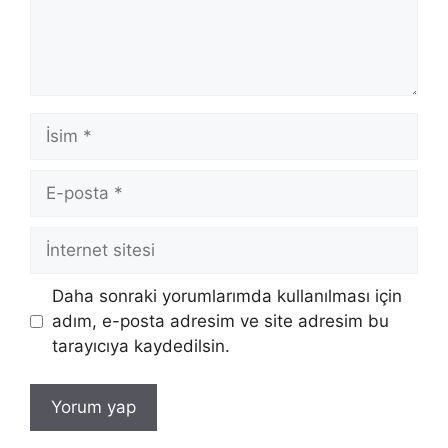
İsim
E-
posta
İnternet
sitesi
Daha sonraki yorumlarımda kullanılması için
adım, e-posta adresim ve site adresim bu
tarayıcıya kaydedilsin.