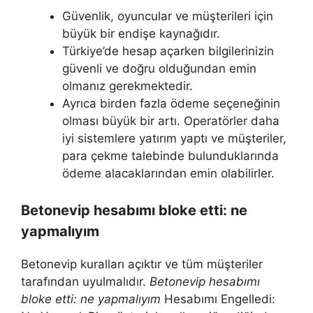
Güvenlik, oyuncular ve müşterileri için
büyük bir endişe kaynağıdır.
Türkiye’de hesap açarken bilgilerinizin
güvenli ve doğru olduğundan emin
olmanız gerekmektedir.
Ayrıca birden fazla ödeme seçeneğinin
olması büyük bir artı. Operatörler daha
iyi sistemlere yatırım yaptı ve müşteriler,
para çekme talebinde bulunduklarında
ödeme alacaklarından emin olabilirler.
Betonevip hesabımı bloke etti: ne
yapmalıyım
Betonevip kuralları açıktır ve tüm müşteriler
tarafından uyulmalıdır.
Betonevip hesabımı
bloke etti: ne yapmalıyım
Hesabımı Engelledi: