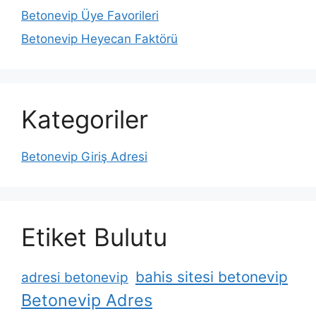
Betonevip Üye Favorileri
Betonevip Heyecan Faktörü
Kategoriler
Betonevip Giriş Adresi
Etiket Bulutu
bahis sitesi betonevip
adresi betonevip
Betonevip Adres