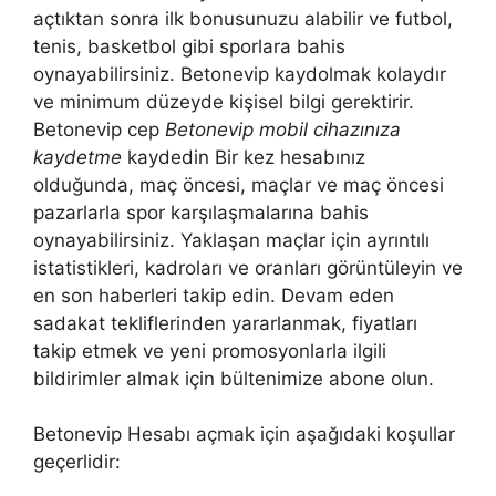
açtıktan sonra ilk bonusunuzu alabilir ve futbol, ​​​​
tenis, basketbol gibi sporlara bahis
oynayabilirsiniz. Betonevip kaydolmak kolaydır
ve minimum düzeyde kişisel bilgi gerektirir.
Betonevip cep
Betonevip mobil cihazınıza
kaydetme
kaydedin Bir kez hesabınız
olduğunda, maç öncesi, maçlar ve maç öncesi
pazarlarla spor karşılaşmalarına bahis
oynayabilirsiniz. Yaklaşan maçlar için ayrıntılı
istatistikleri, kadroları ve oranları görüntüleyin ve
en son haberleri takip edin. Devam eden
sadakat tekliflerinden yararlanmak, fiyatları
takip etmek ve yeni promosyonlarla ilgili
bildirimler almak için bültenimize abone olun.
Betonevip Hesabı açmak için aşağıdaki koşullar
geçerlidir: