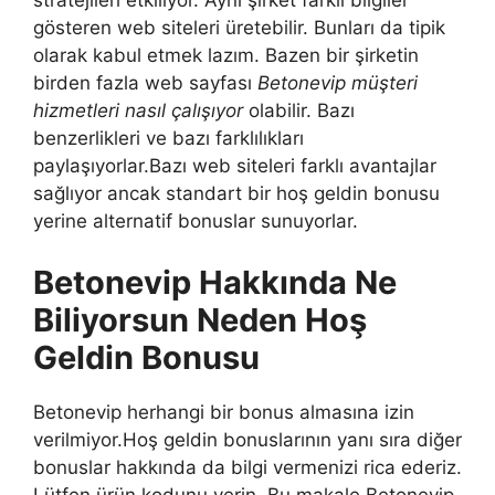
stratejileri etkiliyor. Aynı şirket farklı bilgiler
gösteren web siteleri üretebilir. Bunları da tipik
olarak kabul etmek lazım. Bazen bir şirketin
birden fazla web sayfası
Betonevip müşteri
hizmetleri nasıl çalışıyor
olabilir. Bazı
benzerlikleri ve bazı farklılıkları
paylaşıyorlar.Bazı web siteleri farklı avantajlar
sağlıyor ancak standart bir hoş geldin bonusu
yerine alternatif bonuslar sunuyorlar.
Betonevip Hakkında Ne
Biliyorsun Neden Hoş
Geldin Bonusu
Betonevip herhangi bir bonus almasına izin
verilmiyor.Hoş geldin bonuslarının yanı sıra diğer
bonuslar hakkında da bilgi vermenizi rica ederiz.
Lütfen ürün kodunu verin. Bu makale Betonevip