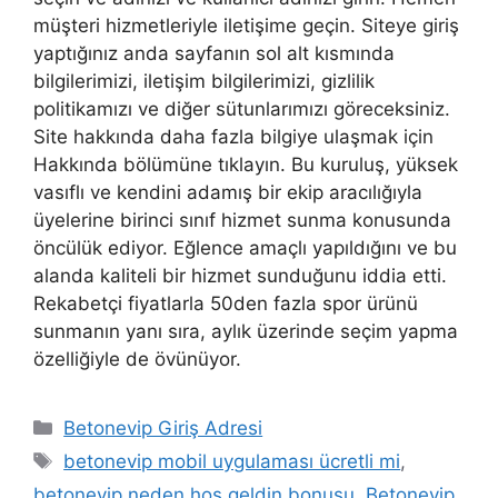
müşteri hizmetleriyle iletişime geçin. Siteye giriş
yaptığınız anda sayfanın sol alt kısmında
bilgilerimizi, iletişim bilgilerimizi, gizlilik
politikamızı ve diğer sütunlarımızı göreceksiniz.
Site hakkında daha fazla bilgiye ulaşmak için
Hakkında bölümüne tıklayın. Bu kuruluş, yüksek
vasıflı ve kendini adamış bir ekip aracılığıyla
üyelerine birinci sınıf hizmet sunma konusunda
öncülük ediyor. Eğlence amaçlı yapıldığını ve bu
alanda kaliteli bir hizmet sunduğunu iddia etti.
Rekabetçi fiyatlarla 50den fazla spor ürünü
sunmanın yanı sıra, aylık üzerinde seçim yapma
özelliğiyle de övünüyor.
Kategoriler
Betonevip Giriş Adresi
Etiketler
betonevip mobil uygulaması ücretli mi
,
betonevip neden hoş geldin bonusu
,
Betonevip