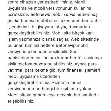
sonra cihazları yerleştirebilirsiniz. Mobil
uygulama ve mobil versiyonunun kullanımı
ücretsizdir.
Betonevip mobil servis neden hoş
geldin bonusu
mobil sitesi üzerinden tüm bahis
işlemlerinizi bilgisayara ihtiyaç duymadan
gerçekleştirebilirsiniz. Mobil site birçok karlı
işlem yapmanıza olanak sağlar. Web sitesinde
bulunan tüm hizmetlere Betonevip mobil
versiyonu üzerinden erişilebilir. Spor
bahislerinden casinolara kadar her tür casinoyu
akıllı telefonunuzda bulabilirsiniz. Ayrıca para
yatırma, para çekme gibi tüm finansal işlemleri
mobil uygulama üzerinden
gerçekleştirebilirsiniz. Hizmetin mobil
versiyonunda herhangi bir kısıtlama yoktur.
Mobil siteye günün veya gecenin her saatinde
erişebilirsiniz.