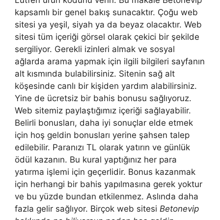
kapsamlı bir genel bakış sunacaktır. Çoğu web
sitesi ya yeşil, siyah ya da beyaz olacaktır. Web
sitesi tüm içeriği görsel olarak çekici bir şekilde
sergiliyor. Gerekli izinleri almak ve sosyal
ağlarda arama yapmak için ilgili bilgileri sayfanın
alt kısmında bulabilirsiniz. Sitenin sağ alt
köşesinde canlı bir kişiden yardım alabilirsiniz.
Yine de ücretsiz bir bahis bonusu sağlıyoruz.
Web sitemiz paylaştığımız içeriği sağlayabilir.
Belirli bonusları, daha iyi sonuçlar elde etmek
için hoş geldin bonusları yerine şahsen talep
edilebilir. Paranızı TL olarak yatırın ve günlük
ödül kazanın. Bu kural yaptığınız her para
yatırma işlemi için geçerlidir. Bonus kazanmak
için herhangi bir bahis yapılmasına gerek yoktur
ve bu yüzde bundan etkilenmez. Aslında daha
fazla gelir sağlıyor. Birçok web sitesi
Betonevip