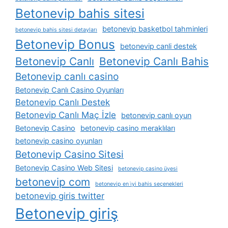
Betonevip bahis sitesi
betonevip basketbol tahminleri
betonevip bahis sitesi detayları
Betonevip Bonus
betonevip canli destek
Betonevip Canlı
Betonevip Canlı Bahis
Betonevip canlı casino
Betonevip Canlı Casino Oyunları
Betonevip Canlı Destek
Betonevip Canlı Maç İzle
betonevip canlı oyun
Betonevip Casino
betonevip casino meraklıları
betonevip casino oyunları
Betonevip Casino Sitesi
Betonevip Casino Web Sitesi
betonevip casino üyesi
betonevip com
betonevip en i̇yi bahis seçenekleri
betonevip giris twitter
Betonevip giriş