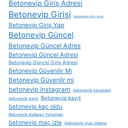
Betonevip Giriş Adresi
Betonevip Girişi
betonevip giriş oyun
Betonevip Giriş Yap
Betonevip Güncel
Betonevip Güncel Adres
Betonevip Güncel Adresi
Betonevip Güncel Giriş Adresi
Betonevip Güvenilir Mi
Betonevip Güvenlir mi
betonevip instagram
betonevip kaydolun
Betonevip kayıt
betonevip kayit
betonevip kaç oldu
Betonevip Kullanıcı Yorumları
betonevip maç izle
betonevip maç izleme