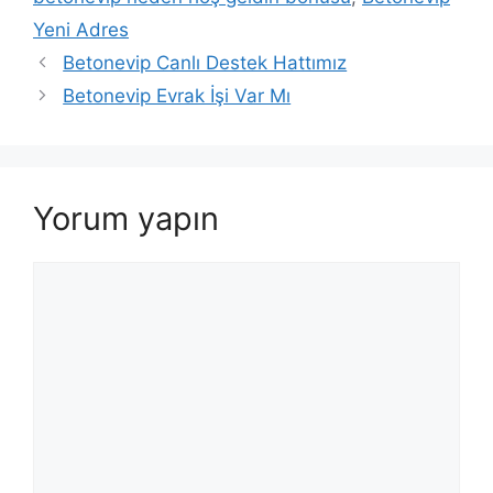
Yeni Adres
Yazı
Betonevip Canlı Destek Hattımız
dolaşımı
Betonevip Evrak İşi Var Mı
Yorum yapın
Yorum