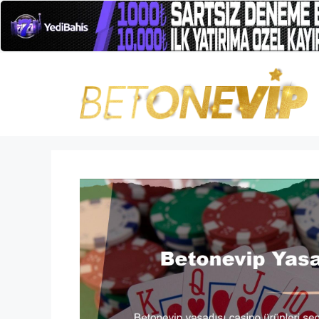
İçeriğe
atla