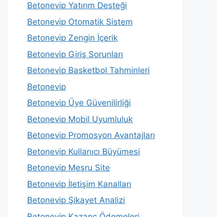
Betonevip Yatırım Desteği
Betonevip Otomatik Sistem
Betonevip Zengin İçerik
Betonevip Giriş Sorunları
Betonevip Basketbol Tahminleri
Betonevip
Betonevip Üye Güvenilirliği
Betonevip Mobil Uyumluluk
Betonevip Promosyon Avantajları
Betonevip Kullanıcı Büyümesi
Betonevip Meşru Site
Betonevip İletişim Kanalları
Betonevip Şikayet Analizi
Betonevip Kazanç Ödemeleri