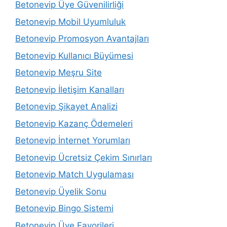
Betonevip Üye Güvenilirliği
Betonevip Mobil Uyumluluk
Betonevip Promosyon Avantajları
Betonevip Kullanıcı Büyümesi
Betonevip Meşru Site
Betonevip İletişim Kanalları
Betonevip Şikayet Analizi
Betonevip Kazanç Ödemeleri
Betonevip İnternet Yorumları
Betonevip Ücretsiz Çekim Sınırları
Betonevip Match Uygulaması
Betonevip Üyelik Sonu
Betonevip Bingo Sistemi
Betonevip Üye Favorileri