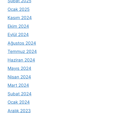
Şubat 2025
Ocak 2025
Kasım 2024
Ekim 2024
Eylül 2024
Ağustos 2024
Temmuz 2024
Haziran 2024
Mayıs 2024
Nisan 2024
Mart 2024
Şubat 2024
Ocak 2024
Aralık 2023