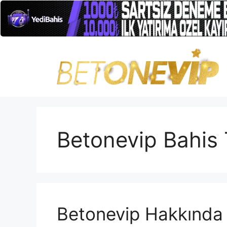
İçeriğe
atla
Betonevip Bahis 
Betonevip Hakkında