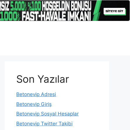
Son Yazılar
Betonevip Adresi
Betonevip Giriş
Betonevip Sosyal Hesaplar
Betonevip Twitter Takibi