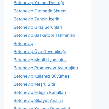
Betonevip Yatırım Desteği
Betonevip Otomatik Sistem
Betonevip Zengin İçerik
Betonevip Giriş Sorunları
Betonevip Basketbol Tahminleri
Betonevip
Betonevip Üye Güvenilirliği
Betonevip Mobil Uyumluluk
Betonevip Promosyon Avantajları
Betonevip Kullanıcı Büyümesi
Betonevip Meşru Site
Betonevip İletişim Kanalları
Betonevip Şikayet Analizi
Betonevip Kazanç Ödemeleri