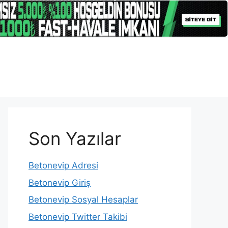
Son Yazılar
Betonevip Adresi
Betonevip Giriş
Betonevip Sosyal Hesaplar
Betonevip Twitter Takibi