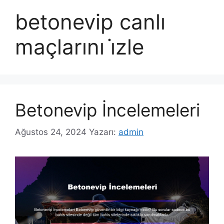
betonevip canlı
maçlarını i̇zle
Betonevip İncelemeleri
Ağustos 24, 2024
Yazarı:
admin