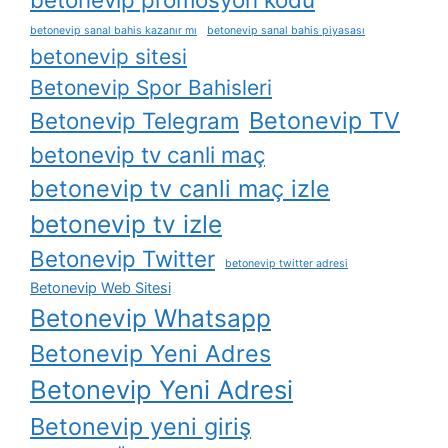
betonevip sanal bahis kazanır mı
betonevip sanal bahis piyasası
betonevip sitesi
Betonevip Spor Bahisleri
Betonevip TV
Betonevip Telegram
betonevip tv canli maç
betonevip tv canli maç izle
betonevip tv izle
Betonevip Twitter
betonevip twitter adresi
Betonevip Web Sitesi
Betonevip Whatsapp
Betonevip Yeni Adres
Betonevip Yeni Adresi
Betonevip yeni giriş