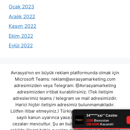
Ocak 2023
Aralık 2022
Kasım 2022
Ekim 2022
Eylül 2022
Avrasya'nın en büyük reklam platformunda olmak için
Microsoft Teams:
reklam@avrasyamarketing.com
adresimizden veya Telegram: @Avrasyamarketing
adresimizden irtibat kurabilirsiniz. (Tek iletişim
adreslerimiz teams / telegram ve mail adresimizdir.
Harici hiçbir iletişim adresimiz bulunmamaktadır.
Lütfen itibar etmeyiniz.) Türkiye yasalarına göre 7258
sayılı kanun uyarınca yasa dışı bahis oynamanın
cezaları mevcuttur. Şu an bulunduğunuz site hiç bir