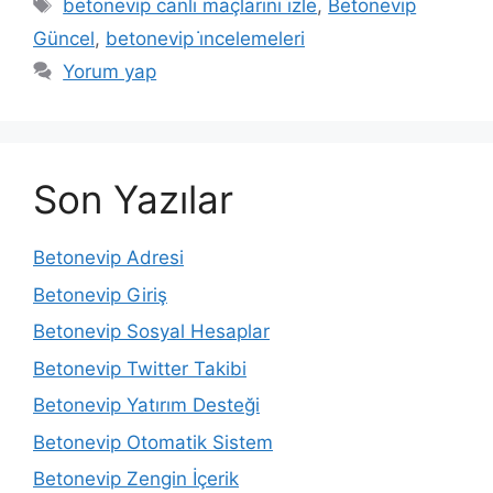
Etiketler
betonevip canlı maçlarını i̇zle
,
Betonevip
Güncel
,
betonevip i̇ncelemeleri
Yorum yap
Son Yazılar
Betonevip Adresi
Betonevip Giriş
Betonevip Sosyal Hesaplar
Betonevip Twitter Takibi
Betonevip Yatırım Desteği
Betonevip Otomatik Sistem
Betonevip Zengin İçerik