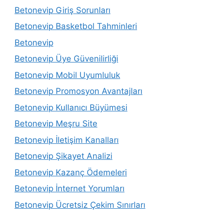
Betonevip Giriş Sorunları
Betonevip Basketbol Tahminleri
Betonevip
Betonevip Üye Güvenilirliği
Betonevip Mobil Uyumluluk
Betonevip Promosyon Avantajları
Betonevip Kullanıcı Büyümesi
Betonevip Meşru Site
Betonevip İletişim Kanalları
Betonevip Şikayet Analizi
Betonevip Kazanç Ödemeleri
Betonevip İnternet Yorumları
Betonevip Ücretsiz Çekim Sınırları