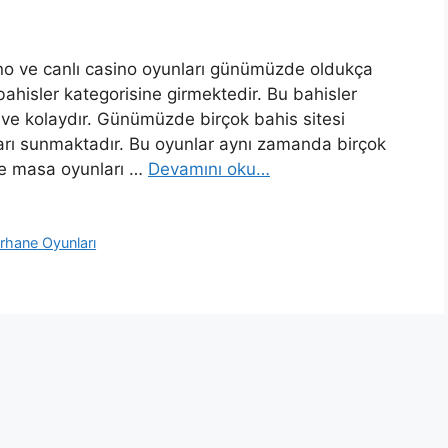
no ve canlı casino oyunları günümüzde oldukça
ahisler kategorisine girmektedir. Bu bahisler
ı ve kolaydır. Günümüzde birçok bahis sitesi
ları sunmaktadır. Bu oyunlar aynı zamanda birçok
 ve masa oyunları …
Devamını oku…
rhane Oyunları