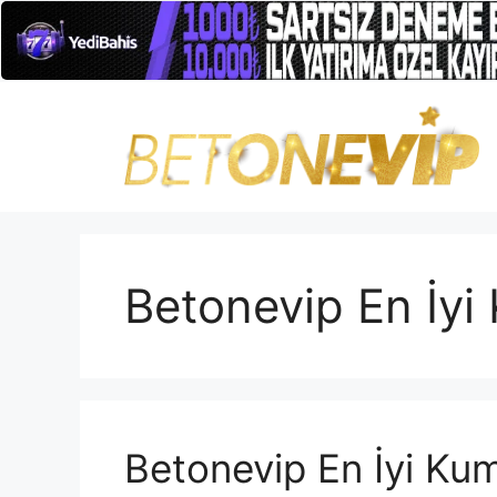
İçeriğe
atla
Betonevip En İyi
Betonevip En İyi Ku