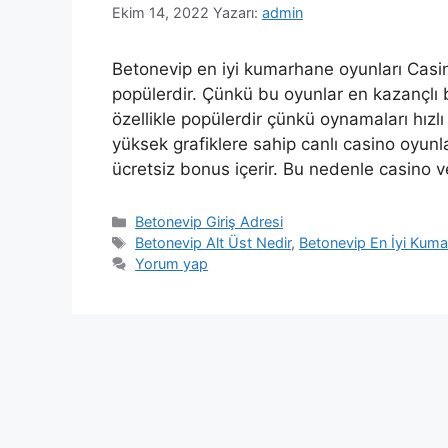
Ekim 14, 2022
Yazarı:
admin
Betonevip en iyi kumarhane oyunları Casi
popülerdir. Çünkü bu oyunlar en kazançlı b
özellikle popülerdir çünkü oynamaları hızl
yüksek grafiklere sahip canlı casino oyun
ücretsiz bonus içerir. Bu nedenle casino
Kategoriler
Betonevip Giriş Adresi
Etiketler
Betonevip Alt Üst Nedir
,
Betonevip En İyi Kuma
Yorum yap