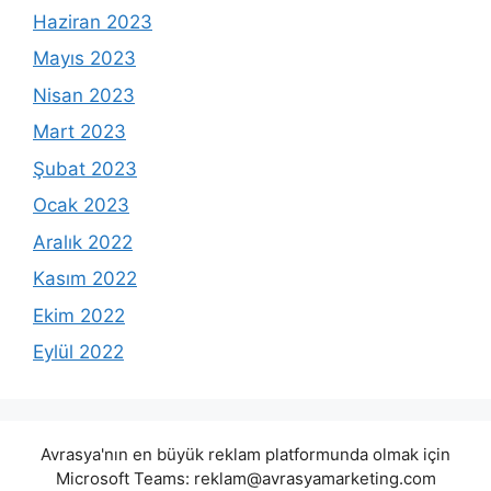
Haziran 2023
Mayıs 2023
Nisan 2023
Mart 2023
Şubat 2023
Ocak 2023
Aralık 2022
Kasım 2022
Ekim 2022
Eylül 2022
Avrasya'nın en büyük reklam platformunda olmak için
Microsoft Teams:
reklam@avrasyamarketing.com