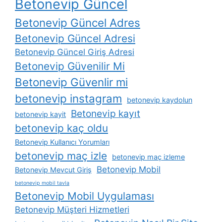
Betonevip Güncel
Betonevip Güncel Adres
Betonevip Güncel Adresi
Betonevip Güncel Giriş Adresi
Betonevip Güvenilir Mi
Betonevip Güvenlir mi
betonevip instagram
betonevip kaydolun
Betonevip kayıt
betonevip kayit
betonevip kaç oldu
Betonevip Kullanıcı Yorumları
betonevip maç izle
betonevip maç izleme
Betonevip Mobil
Betonevip Mevcut Giriş
betonevip mobil tavla
Betonevip Mobil Uygulaması
Betonevip Müşteri Hizmetleri