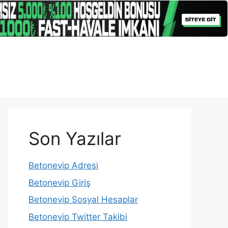
Son Yazılar
Betonevip Adresi
Betonevip Giriş
Betonevip Sosyal Hesaplar
Betonevip Twitter Takibi