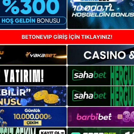
BETONEVIP GİRİŞ İÇİN TIKLAYINIZ!