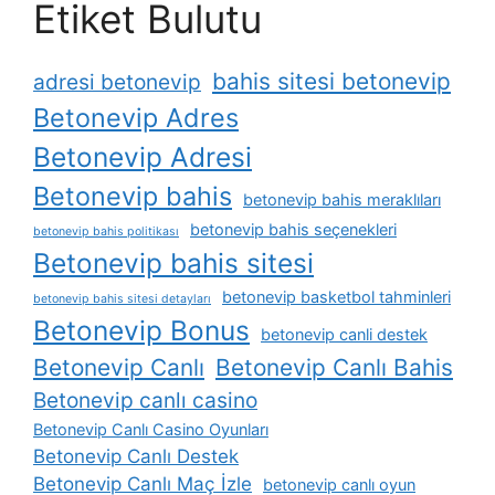
Etiket Bulutu
bahis sitesi betonevip
adresi betonevip
Betonevip Adres
Betonevip Adresi
Betonevip bahis
betonevip bahis meraklıları
betonevip bahis seçenekleri
betonevip bahis politikası
Betonevip bahis sitesi
betonevip basketbol tahminleri
betonevip bahis sitesi detayları
Betonevip Bonus
betonevip canli destek
Betonevip Canlı
Betonevip Canlı Bahis
Betonevip canlı casino
Betonevip Canlı Casino Oyunları
Betonevip Canlı Destek
Betonevip Canlı Maç İzle
betonevip canlı oyun