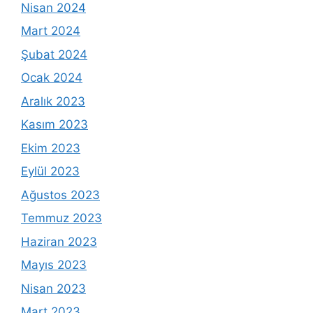
Nisan 2024
Mart 2024
Şubat 2024
Ocak 2024
Aralık 2023
Kasım 2023
Ekim 2023
Eylül 2023
Ağustos 2023
Temmuz 2023
Haziran 2023
Mayıs 2023
Nisan 2023
Mart 2023