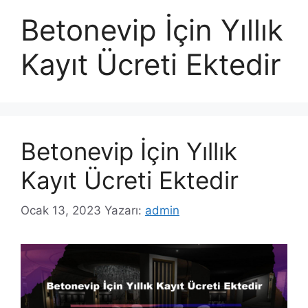
Betonevip İçin Yıllık
Kayıt Ücreti Ektedir
Betonevip İçin Yıllık
Kayıt Ücreti Ektedir
Ocak 13, 2023
Yazarı:
admin