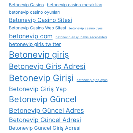
Betonevip Casino
betonevip casino meraklıları
betonevip casino oyunları
Betonevip Casino Sitesi
Betonevip Casino Web Sitesi
betonevip casino üyesi
betonevip com
betonevip en i̇yi bahis seçenekleri
betonevip giris twitter
Betonevip giriş
Betonevip Giriş Adresi
Betonevip Girişi
betonevip giriş oyun
Betonevip Giriş Yap
Betonevip Güncel
Betonevip Güncel Adres
Betonevip Güncel Adresi
Betonevip Güncel Giriş Adresi