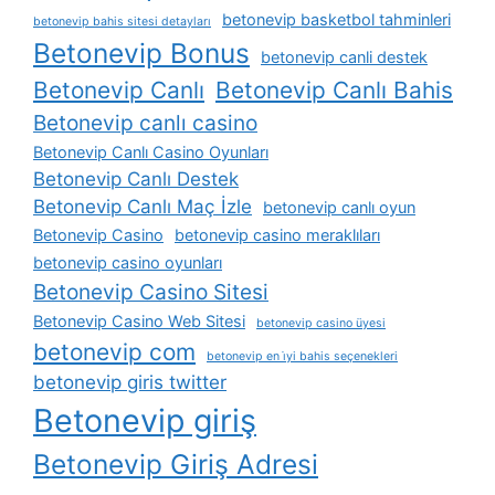
betonevip basketbol tahminleri
betonevip bahis sitesi detayları
Betonevip Bonus
betonevip canli destek
Betonevip Canlı
Betonevip Canlı Bahis
Betonevip canlı casino
Betonevip Canlı Casino Oyunları
Betonevip Canlı Destek
Betonevip Canlı Maç İzle
betonevip canlı oyun
Betonevip Casino
betonevip casino meraklıları
betonevip casino oyunları
Betonevip Casino Sitesi
Betonevip Casino Web Sitesi
betonevip casino üyesi
betonevip com
betonevip en i̇yi bahis seçenekleri
betonevip giris twitter
Betonevip giriş
Betonevip Giriş Adresi