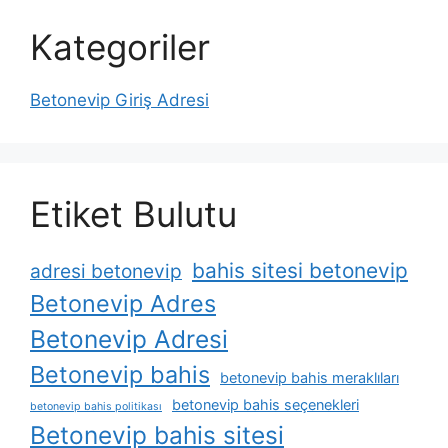
Kategoriler
Betonevip Giriş Adresi
Etiket Bulutu
bahis sitesi betonevip
adresi betonevip
Betonevip Adres
Betonevip Adresi
Betonevip bahis
betonevip bahis meraklıları
betonevip bahis seçenekleri
betonevip bahis politikası
Betonevip bahis sitesi