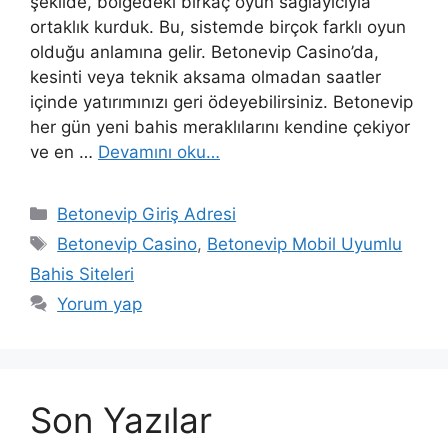
şekilde, bölgedeki birkaç oyun sağlayıcıyla
ortaklık kurduk. Bu, sistemde birçok farklı oyun
olduğu anlamına gelir. Betonevip Casino’da,
kesinti veya teknik aksama olmadan saatler
içinde yatırımınızı geri ödeyebilirsiniz. Betonevip
her gün yeni bahis meraklılarını kendine çekiyor
ve en …
Devamını oku…
Kategoriler
Betonevip Giriş Adresi
Etiketler
Betonevip Casino
,
Betonevip Mobil Uyumlu
Bahis Siteleri
Yorum yap
Son Yazılar