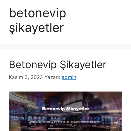
betonevip
şikayetler
Betonevip Şikayetler
Kasım 3, 2023
Yazarı:
admin