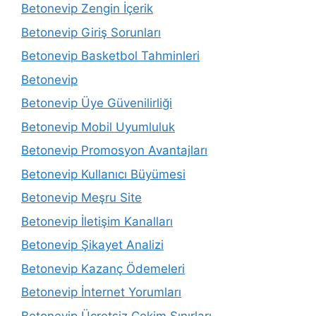
Betonevip Zengin İçerik
Betonevip Giriş Sorunları
Betonevip Basketbol Tahminleri
Betonevip
Betonevip Üye Güvenilirliği
Betonevip Mobil Uyumluluk
Betonevip Promosyon Avantajları
Betonevip Kullanıcı Büyümesi
Betonevip Meşru Site
Betonevip İletişim Kanalları
Betonevip Şikayet Analizi
Betonevip Kazanç Ödemeleri
Betonevip İnternet Yorumları
Betonevip Ücretsiz Çekim Sınırları