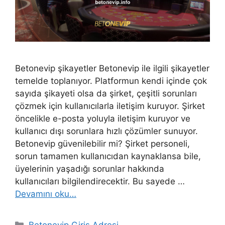
Betonevip şikayetler Betonevip ile ilgili şikayetler
temelde toplanıyor. Platformun kendi içinde çok
sayıda şikayeti olsa da şirket, çeşitli sorunları
çözmek için kullanıcılarla iletişim kuruyor. Şirket
öncelikle e-posta yoluyla iletişim kuruyor ve
kullanıcı dışı sorunlara hızlı çözümler sunuyor.
Betonevip güvenilebilir mi? Şirket personeli,
sorun tamamen kullanıcıdan kaynaklansa bile,
üyelerinin yaşadığı sorunlar hakkında
kullanıcıları bilgilendirecektir. Bu sayede …
Devamını oku…
Kategoriler