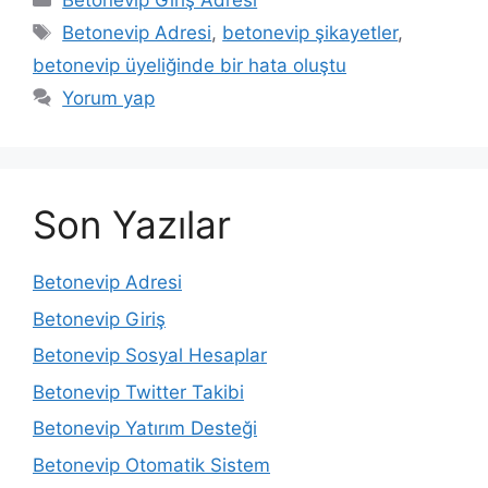
Betonevip Giriş Adresi
Etiketler
Betonevip Adresi
,
betonevip şikayetler
,
betonevip üyeliğinde bir hata oluştu
Yorum yap
Son Yazılar
Betonevip Adresi
Betonevip Giriş
Betonevip Sosyal Hesaplar
Betonevip Twitter Takibi
Betonevip Yatırım Desteği
Betonevip Otomatik Sistem