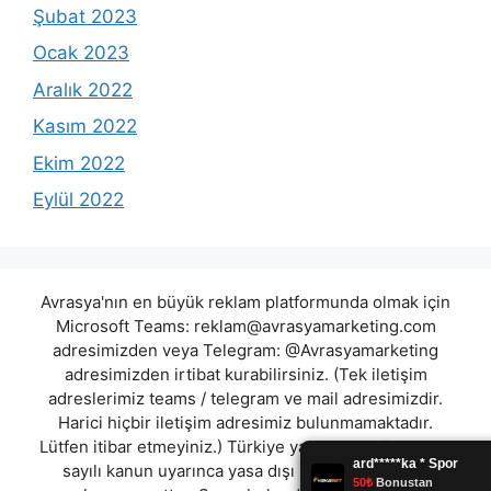
Şubat 2023
Ocak 2023
Aralık 2022
Kasım 2022
Ekim 2022
Eylül 2022
Avrasya'nın en büyük reklam platformunda olmak için
Microsoft Teams:
reklam@avrasyamarketing.com
adresimizden veya Telegram: @Avrasyamarketing
adresimizden irtibat kurabilirsiniz. (Tek iletişim
adreslerimiz teams / telegram ve mail adresimizdir.
Harici hiçbir iletişim adresimiz bulunmamaktadır.
Lütfen itibar etmeyiniz.) Türkiye yasalarına göre 7258
sayılı kanun uyarınca yasa dışı bahis oynamanın