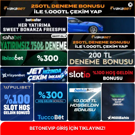
×
BETONEVIP GİRİŞ İÇİN TIKLAYINIZ!