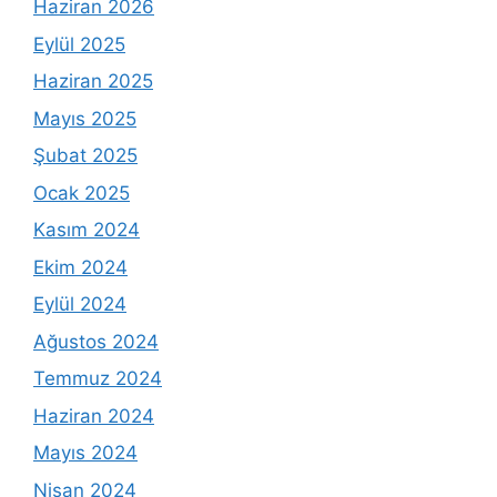
Haziran 2026
Eylül 2025
Haziran 2025
Mayıs 2025
Şubat 2025
Ocak 2025
Kasım 2024
Ekim 2024
Eylül 2024
Ağustos 2024
Temmuz 2024
Haziran 2024
Mayıs 2024
Nisan 2024