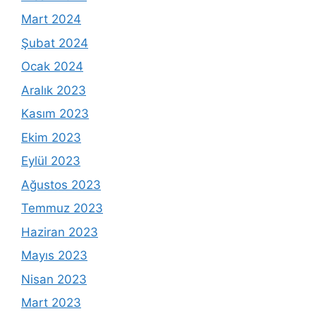
Mart 2024
Şubat 2024
Ocak 2024
Aralık 2023
Kasım 2023
Ekim 2023
Eylül 2023
Ağustos 2023
Temmuz 2023
Haziran 2023
Mayıs 2023
Nisan 2023
Mart 2023