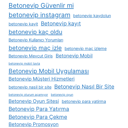
Betonevip Güvenlir mi
betonevip instagram
betonevip kaydolun
Betonevip kayıt
betonevip kayit
betonevip kaç oldu
Betonevip Kullanıcı Yorumları
betonevip maç izle
betonevip maç izleme
Betonevip Mobil
Betonevip Mevcut Giriş
betonevip mobil tavla
Betonevip Mobil Uygulaması
Betonevip Müşteri Hizmetleri
Betonevip Nasıl Bir Site
betonevip nasil bir site
betonevip oturum açamıyor
betonevip oyun
Betonevip Oyun Sitesi
betonevip para yatirma
Betonevip Para Yatırma
Betonevip Para Çekme
Betonevip Promosyon