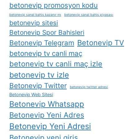
betonevip promosyon kodu
betonevip sanal bahis kazanır mı
betonevip sanal bahis piyasası
betonevip sitesi
Betonevip Spor Bahisleri
Betonevip TV
Betonevip Telegram
betonevip tv canli maç
betonevip tv canli maç izle
betonevip tv izle
Betonevip Twitter
betonevip twitter adresi
Betonevip Web Sitesi
Betonevip Whatsapp
Betonevip Yeni Adres
Betonevip Yeni Adresi
Betonevip yeni giriş