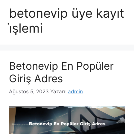
betonevip üye kayıt
i̇şlemi
Betonevip En Popüler
Giriş Adres
Ağustos 5, 2023
Yazarı:
admin