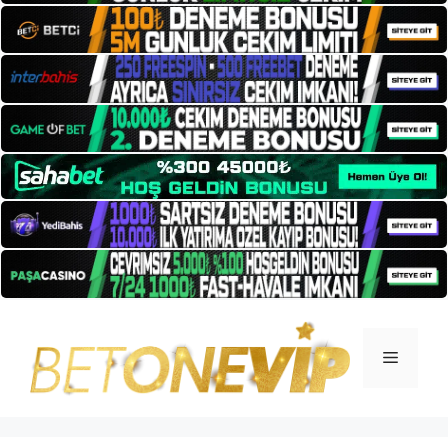
İçeriğe
atla
Menü