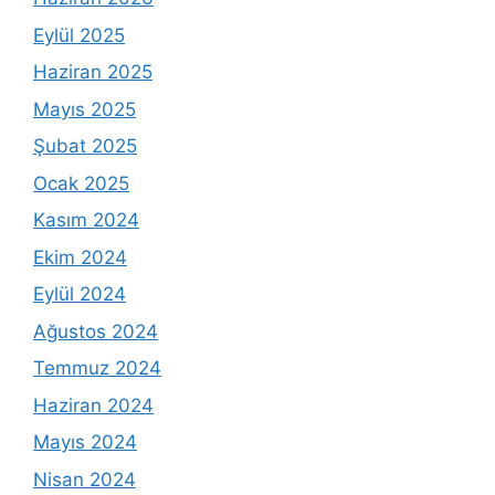
Eylül 2025
Haziran 2025
Mayıs 2025
Şubat 2025
Ocak 2025
Kasım 2024
Ekim 2024
Eylül 2024
Ağustos 2024
Temmuz 2024
Haziran 2024
Mayıs 2024
Nisan 2024