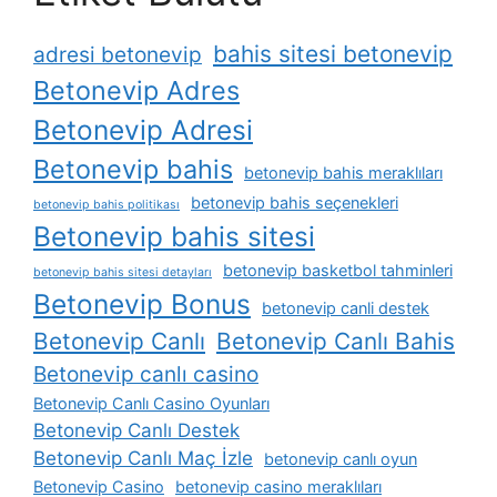
bahis sitesi betonevip
adresi betonevip
Betonevip Adres
Betonevip Adresi
Betonevip bahis
betonevip bahis meraklıları
betonevip bahis seçenekleri
betonevip bahis politikası
Betonevip bahis sitesi
betonevip basketbol tahminleri
betonevip bahis sitesi detayları
Betonevip Bonus
betonevip canli destek
Betonevip Canlı
Betonevip Canlı Bahis
Betonevip canlı casino
Betonevip Canlı Casino Oyunları
Betonevip Canlı Destek
Betonevip Canlı Maç İzle
betonevip canlı oyun
Betonevip Casino
betonevip casino meraklıları