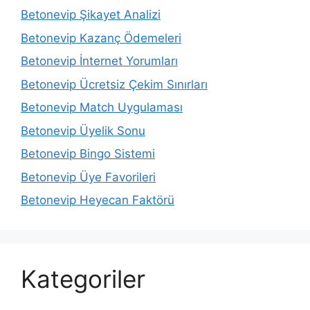
Betonevip Şikayet Analizi
Betonevip Kazanç Ödemeleri
Betonevip İnternet Yorumları
Betonevip Ücretsiz Çekim Sınırları
Betonevip Match Uygulaması
Betonevip Üyelik Sonu
Betonevip Bingo Sistemi
Betonevip Üye Favorileri
Betonevip Heyecan Faktörü
Kategoriler