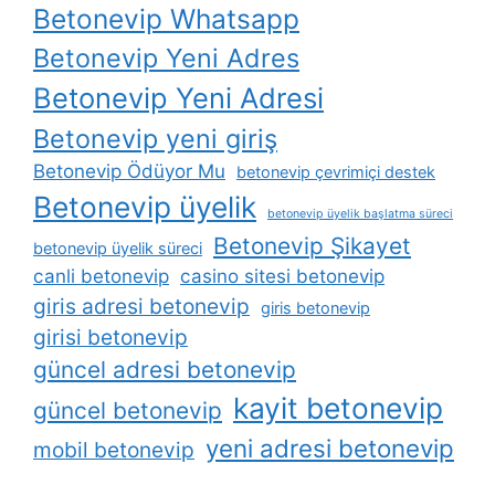
Betonevip Whatsapp
Betonevip Yeni Adres
Betonevip Yeni Adresi
Betonevip yeni giriş
Betonevip Ödüyor Mu
betonevip çevrimiçi destek
Betonevip üyelik
betonevip üyelik başlatma süreci
Betonevip Şikayet
betonevip üyelik süreci
canli betonevip
casino sitesi betonevip
giris adresi betonevip
giris betonevip
girisi betonevip
güncel adresi betonevip
kayit betonevip
güncel betonevip
yeni adresi betonevip
mobil betonevip