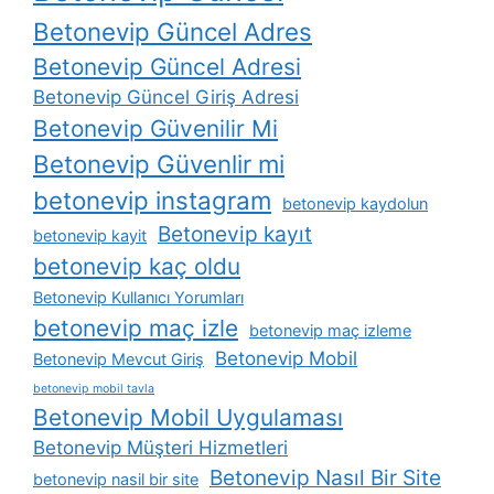
Betonevip Güncel Adres
Betonevip Güncel Adresi
Betonevip Güncel Giriş Adresi
Betonevip Güvenilir Mi
Betonevip Güvenlir mi
betonevip instagram
betonevip kaydolun
Betonevip kayıt
betonevip kayit
betonevip kaç oldu
Betonevip Kullanıcı Yorumları
betonevip maç izle
betonevip maç izleme
Betonevip Mobil
Betonevip Mevcut Giriş
betonevip mobil tavla
Betonevip Mobil Uygulaması
Betonevip Müşteri Hizmetleri
Betonevip Nasıl Bir Site
betonevip nasil bir site