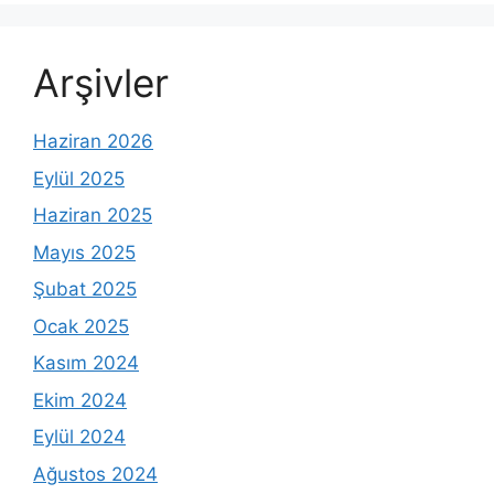
Arşivler
Haziran 2026
Eylül 2025
Haziran 2025
Mayıs 2025
Şubat 2025
Ocak 2025
Kasım 2024
Ekim 2024
Eylül 2024
Ağustos 2024