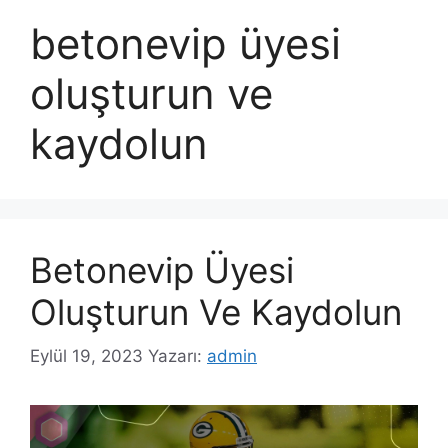
betonevip üyesi
oluşturun ve
kaydolun
Betonevip Üyesi
Oluşturun Ve Kaydolun
Eylül 19, 2023
Yazarı:
admin