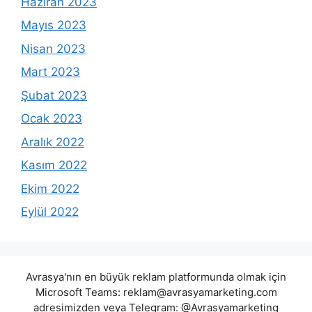
Haziran 2023
Mayıs 2023
Nisan 2023
Mart 2023
Şubat 2023
Ocak 2023
Aralık 2022
Kasım 2022
Ekim 2022
Eylül 2022
Avrasya'nın en büyük reklam platformunda olmak için
Microsoft Teams:
reklam@avrasyamarketing.com
adresimizden veya Telegram: @Avrasyamarketing