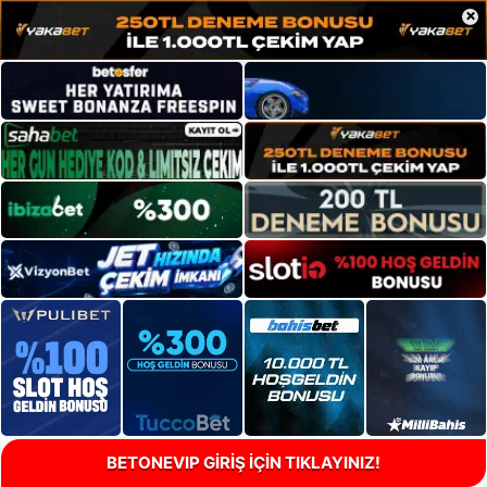
×
BETONEVIP GİRİŞ İÇİN TIKLAYINIZ!