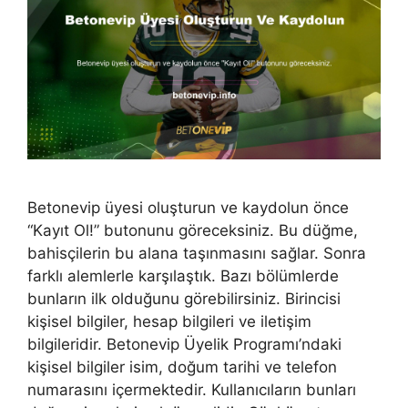
Betonevip üyesi oluşturun ve kaydolun önce
“Kayıt Ol!” butonunu göreceksiniz. Bu düğme,
bahisçilerin bu alana taşınmasını sağlar. Sonra
farklı alemlerle karşılaştık. Bazı bölümlerde
bunların ilk olduğunu görebilirsiniz. Birincisi
kişisel bilgiler, hesap bilgileri ve iletişim
bilgileridir. Betonevip Üyelik Programı’ndaki
kişisel bilgiler isim, doğum tarihi ve telefon
numarasını içermektedir. Kullanıcıların bunları