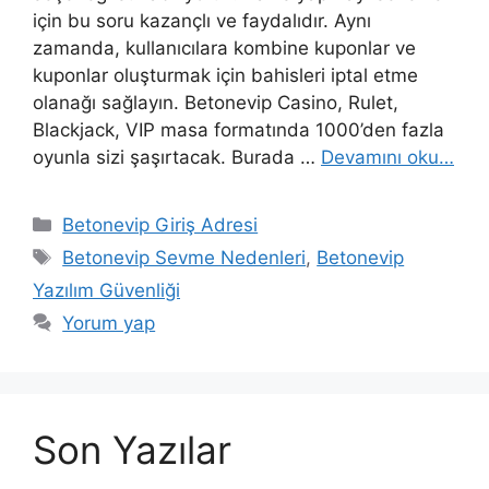
için bu soru kazançlı ve faydalıdır. Aynı
zamanda, kullanıcılara kombine kuponlar ve
kuponlar oluşturmak için bahisleri iptal etme
olanağı sağlayın. Betonevip Casino, Rulet,
Blackjack, VIP masa formatında 1000’den fazla
oyunla sizi şaşırtacak. Burada …
Devamını oku…
Kategoriler
Betonevip Giriş Adresi
Etiketler
Betonevip Sevme Nedenleri
,
Betonevip
Yazılım Güvenliği
Yorum yap
Son Yazılar