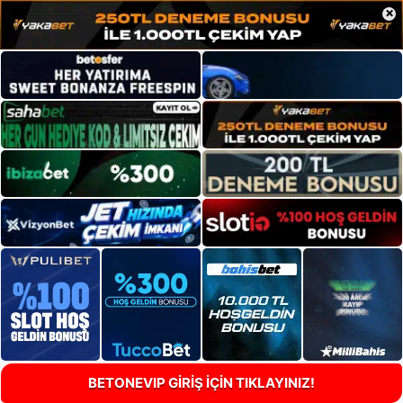
×
BETONEVIP GİRİŞ İÇİN TIKLAYINIZ!