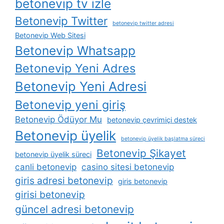
betonevip tv izle
Betonevip Twitter
betonevip twitter adresi
Betonevip Web Sitesi
Betonevip Whatsapp
Betonevip Yeni Adres
Betonevip Yeni Adresi
Betonevip yeni giriş
Betonevip Ödüyor Mu
betonevip çevrimiçi destek
Betonevip üyelik
betonevip üyelik başlatma süreci
Betonevip Şikayet
betonevip üyelik süreci
canli betonevip
casino sitesi betonevip
giris adresi betonevip
giris betonevip
girisi betonevip
güncel adresi betonevip