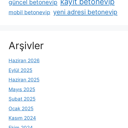
kayit betonevip
güncel betonevip
yeni adresi betonevip
mobil betonevip
Arşivler
Haziran 2026
Eylül 2025
Haziran 2025
Mayıs 2025
Şubat 2025
Ocak 2025
Kasım 2024
Ekim 2024