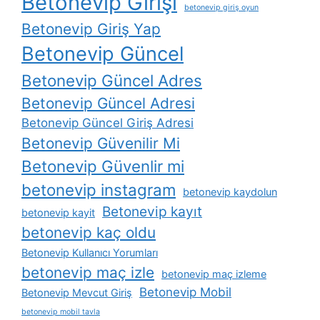
Betonevip Girişi
betonevip giriş oyun
Betonevip Giriş Yap
Betonevip Güncel
Betonevip Güncel Adres
Betonevip Güncel Adresi
Betonevip Güncel Giriş Adresi
Betonevip Güvenilir Mi
Betonevip Güvenlir mi
betonevip instagram
betonevip kaydolun
Betonevip kayıt
betonevip kayit
betonevip kaç oldu
Betonevip Kullanıcı Yorumları
betonevip maç izle
betonevip maç izleme
Betonevip Mobil
Betonevip Mevcut Giriş
betonevip mobil tavla