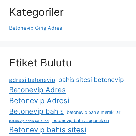
Kategoriler
Betonevip Giriş Adresi
Etiket Bulutu
bahis sitesi betonevip
adresi betonevip
Betonevip Adres
Betonevip Adresi
Betonevip bahis
betonevip bahis meraklıları
betonevip bahis seçenekleri
betonevip bahis politikası
Betonevip bahis sitesi