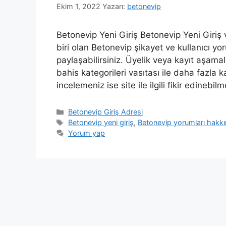
Ekim 1, 2022
Yazarı:
betonevip
Betonevip Yeni Giriş Betonevip Yeni Giriş 
biri olan Betonevip şikayet ve kullanıcı yor
paylaşabilirsiniz. Üyelik veya kayıt aşama
bahis kategorileri vasıtası ile daha fazla k
incelemeniz ise site ile ilgili fikir edineb
Kategoriler
Betonevip Giriş Adresi
Etiketler
Betonevip yeni giriş
,
Betonevip yorumları hakk
Yorum yap