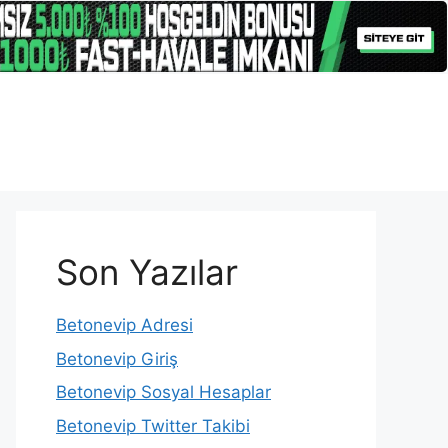
Son Yazılar
Betonevip Adresi
Betonevip Giriş
Betonevip Sosyal Hesaplar
Betonevip Twitter Takibi