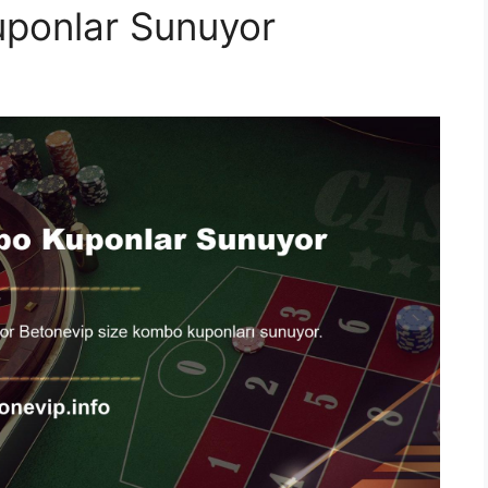
ponlar Sunuyor