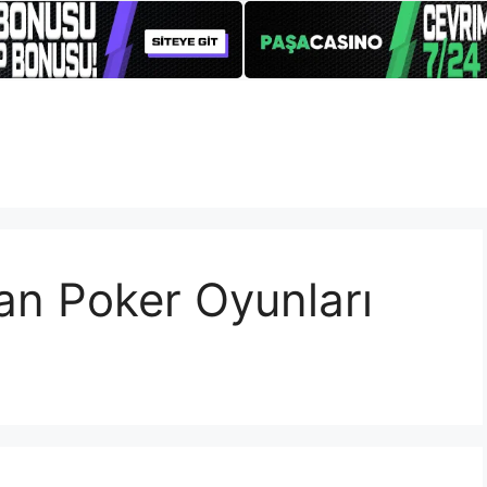
an Poker Oyunları