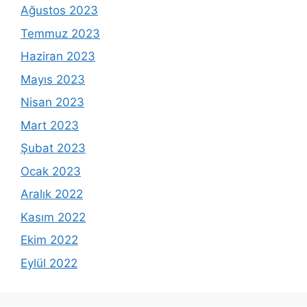
Ağustos 2023
Temmuz 2023
Haziran 2023
Mayıs 2023
Nisan 2023
Mart 2023
Şubat 2023
Ocak 2023
Aralık 2022
Kasım 2022
Ekim 2022
Eylül 2022