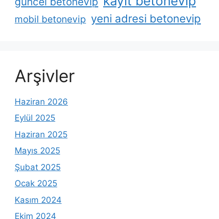
kayit betonevip
güncel betonevip
yeni adresi betonevip
mobil betonevip
Arşivler
Haziran 2026
Eylül 2025
Haziran 2025
Mayıs 2025
Şubat 2025
Ocak 2025
Kasım 2024
Ekim 2024