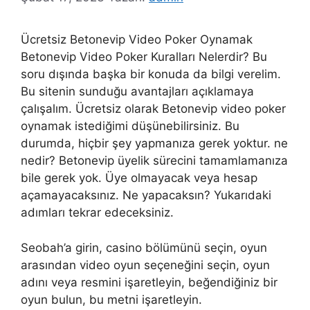
Ücretsiz Betonevip Video Poker Oynamak
Betonevip Video Poker Kuralları Nelerdir? Bu
soru dışında başka bir konuda da bilgi verelim.
Bu sitenin sunduğu avantajları açıklamaya
çalışalım. Ücretsiz olarak Betonevip video poker
oynamak istediğimi düşünebilirsiniz. Bu
durumda, hiçbir şey yapmanıza gerek yoktur. ne
nedir? Betonevip üyelik sürecini tamamlamanıza
bile gerek yok. Üye olmayacak veya hesap
açamayacaksınız. Ne yapacaksın? Yukarıdaki
adımları tekrar edeceksiniz.
Seobah’a girin, casino bölümünü seçin, oyun
arasından video oyun seçeneğini seçin, oyun
adını veya resmini işaretleyin, beğendiğiniz bir
oyun bulun, bu metni işaretleyin.