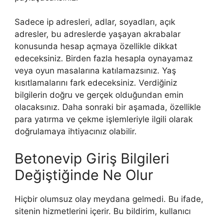
Sadece ip adresleri, adlar, soyadları, açık
adresler, bu adreslerde yaşayan akrabalar
konusunda hesap açmaya özellikle dikkat
edeceksiniz. Birden fazla hesapla oynayamaz
veya oyun masalarına katılamazsınız. Yaş
kısıtlamalarını fark edeceksiniz. Verdiğiniz
bilgilerin doğru ve gerçek olduğundan emin
olacaksınız. Daha sonraki bir aşamada, özellikle
para yatırma ve çekme işlemleriyle ilgili olarak
doğrulamaya ihtiyacınız olabilir.
Betonevip Giriş Bilgileri
Değiştiğinde Ne Olur
Hiçbir olumsuz olay meydana gelmedi. Bu ifade,
sitenin hizmetlerini içerir. Bu bildirim, kullanıcı