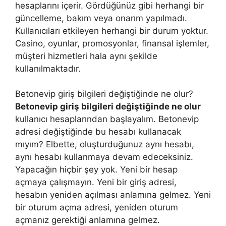
hesaplarını içerir. Gördüğünüz gibi herhangi bir
güncelleme, bakım veya onarım yapılmadı.
Kullanıcıları etkileyen herhangi bir durum yoktur.
Casino, oyunlar, promosyonlar, finansal işlemler,
müşteri hizmetleri hala aynı şekilde
kullanılmaktadır.
Betonevip giriş bilgileri değiştiğinde ne olur?
Betonevip giriş bilgileri değiştiğinde ne olur
kullanıcı hesaplarından başlayalım. Betonevip
adresi değiştiğinde bu hesabı kullanacak
mıyım? Elbette, oluşturduğunuz aynı hesabı,
aynı hesabı kullanmaya devam edeceksiniz.
Yapacağın hiçbir şey yok. Yeni bir hesap
açmaya çalışmayın. Yeni bir giriş adresi,
hesabın yeniden açılması anlamına gelmez. Yeni
bir oturum açma adresi, yeniden oturum
açmanız gerektiği anlamına gelmez.