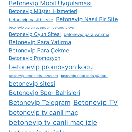
Betonevip Mobil Uygulaması
Betonevip Müşteri Hizmetleri
Betonevip Nasıl Bir Site
betonevip nasil bir site
betonevip oturum açamıyor
betonevip oyun
Betonevip Oyun Sitesi
betonevip para yatirma
Betonevip Para Yatırma
Betonevip Para Çekme
Betonevip Promosyon
betonevip promosyon kodu
betonevip sanal bahis kazanır mı
betonevip sanal bahis piyasası
betonevip sitesi
Betonevip Spor Bahisleri
Betonevip TV
Betonevip Telegram
betonevip tv canli maç
betonevip tv canli maç izle