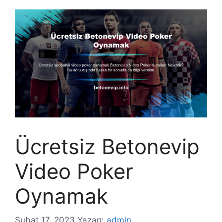
Ücretsiz Betonevip
Video Poker
Oynamak
Şubat 17, 2023
Yazarı:
admin