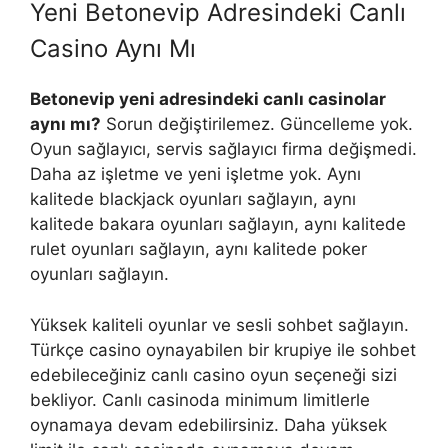
Yeni Betonevip Adresindeki Canlı
Casino Aynı Mı
Betonevip yeni adresindeki canlı casinolar
aynı mı?
Sorun değiştirilemez. Güncelleme yok.
Oyun sağlayıcı, servis sağlayıcı firma değişmedi.
Daha az işletme ve yeni işletme yok. Aynı
kalitede blackjack oyunları sağlayın, aynı
kalitede bakara oyunları sağlayın, aynı kalitede
rulet oyunları sağlayın, aynı kalitede poker
oyunları sağlayın.
Yüksek kaliteli oyunlar ve sesli sohbet sağlayın.
Türkçe casino oynayabilen bir krupiye ile sohbet
edebileceğiniz canlı casino oyun seçeneği sizi
bekliyor. Canlı casinoda minimum limitlerle
oynamaya devam edebilirsiniz. Daha yüksek