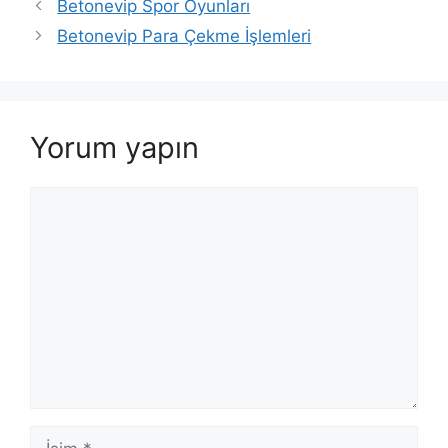
Yazı
Betonevip Spor Oyunları
dolaşımı
Betonevip Para Çekme İşlemleri
Yorum yapın
Yorum
İsim