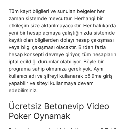
Tüm kayıt bilgileri ve sunulan belgeler her
zaman sistemde mevcuttur. Herhangi bir
etkileşim size aktarılmayacaktır. Her halükarda
yeni bir hesap açmaya çalıştığınızda sistemde
kayıtlı olan bilgilerden dolayı hesap çakışması
veya bilgi çakışması olacaktır. Birden fazla
hesap konsepti devreye giriyor, tüm hesapların
iptal edildiği durumlar olabiliyor. Böyle bir
programa sahip olmanıza gerek yok. Aynı
kullanıcı adı ve şifreyi kullanarak bölüme giriş
yapabilir ve siteyi kullanmaya devam
edebilirsiniz.
Ücretsiz Betonevip Video
Poker Oynamak