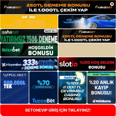
×
BETONEVIP GİRİŞ İÇİN TIKLAYINIZ!