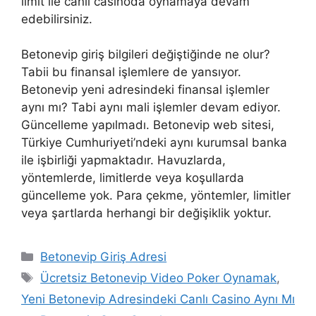
limit ile canlı casinoda oynamaya devam
edebilirsiniz.
Betonevip giriş bilgileri değiştiğinde ne olur?
Tabii bu finansal işlemlere de yansıyor.
Betonevip yeni adresindeki finansal işlemler
aynı mı? Tabi aynı mali işlemler devam ediyor.
Güncelleme yapılmadı. Betonevip web sitesi,
Türkiye Cumhuriyeti’ndeki aynı kurumsal banka
ile işbirliği yapmaktadır. Havuzlarda,
yöntemlerde, limitlerde veya koşullarda
güncelleme yok. Para çekme, yöntemler, limitler
veya şartlarda herhangi bir değişiklik yoktur.
Kategoriler
Betonevip Giriş Adresi
Etiketler
Ücretsiz Betonevip Video Poker Oynamak
,
Yeni Betonevip Adresindeki Canlı Casino Aynı Mı