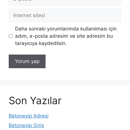
posta
İnternet
sitesi
Daha sonraki yorumlarımda kullanılması için
adım, e-posta adresim ve site adresim bu
tarayıcıya kaydedilsin.
Son Yazılar
Betonevip Adresi
Betonevip Giriş