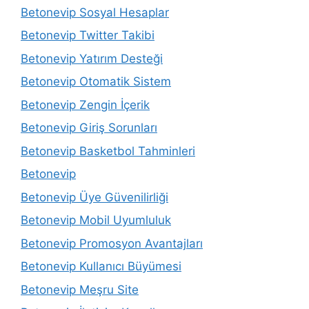
Betonevip Sosyal Hesaplar
Betonevip Twitter Takibi
Betonevip Yatırım Desteği
Betonevip Otomatik Sistem
Betonevip Zengin İçerik
Betonevip Giriş Sorunları
Betonevip Basketbol Tahminleri
Betonevip
Betonevip Üye Güvenilirliği
Betonevip Mobil Uyumluluk
Betonevip Promosyon Avantajları
Betonevip Kullanıcı Büyümesi
Betonevip Meşru Site