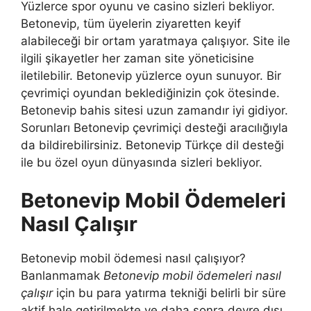
Yüzlerce spor oyunu ve casino sizleri bekliyor.
Betonevip, tüm üyelerin ziyaretten keyif
alabileceği bir ortam yaratmaya çalışıyor. Site ile
ilgili şikayetler her zaman site yöneticisine
iletilebilir. Betonevip yüzlerce oyun sunuyor. Bir
çevrimiçi oyundan beklediğinizin çok ötesinde.
Betonevip bahis sitesi uzun zamandır iyi gidiyor.
Sorunları Betonevip çevrimiçi desteği aracılığıyla
da bildirebilirsiniz. Betonevip Türkçe dil desteği
ile bu özel oyun dünyasında sizleri bekliyor.
Betonevip Mobil Ödemeleri
Nasıl Çalışır
Betonevip mobil ödemesi nasıl çalışıyor?
Banlanmamak
Betonevip mobil ödemeleri nasıl
çalışır
için bu para yatırma tekniği belirli bir süre
aktif hale getirilmekte ve daha sonra devre dışı