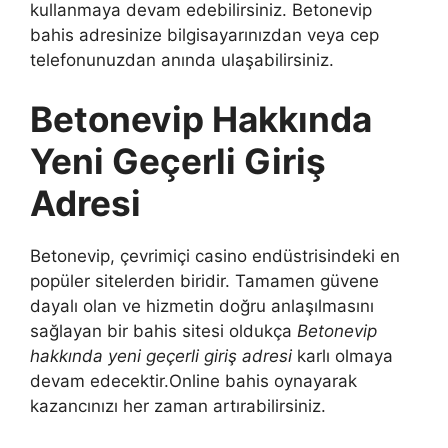
kullanmaya devam edebilirsiniz. Betonevip
bahis adresinize bilgisayarınızdan veya cep
telefonunuzdan anında ulaşabilirsiniz.
Betonevip Hakkında
Yeni Geçerli Giriş
Adresi
Betonevip, çevrimiçi casino endüstrisindeki en
popüler sitelerden biridir. Tamamen güvene
dayalı olan ve hizmetin doğru anlaşılmasını
sağlayan bir bahis sitesi oldukça
Betonevip
hakkında yeni geçerli giriş adresi
karlı olmaya
devam edecektir.Online bahis oynayarak
kazancınızı her zaman artırabilirsiniz.