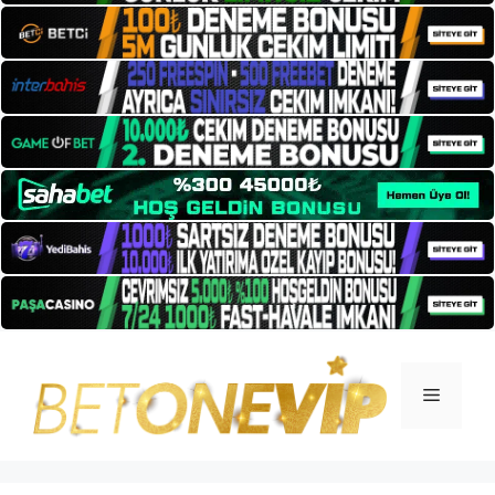
İçeriğe
atla
Menü