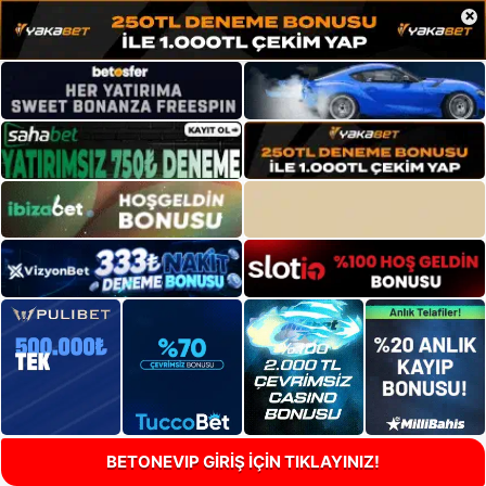
×
BETONEVIP GİRİŞ İÇİN TIKLAYINIZ!