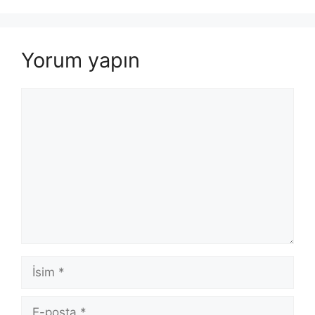
Yorum yapın
Yorum
İsim
E-