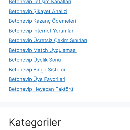
Betonevip İletişim Kanalları
Betonevip Şikayet Analizi
Betonevip Kazanç Ödemeleri
Betonevip İnternet Yorumları
Betonevip Ücretsiz Çekim Sınırları
Betonevip Match Uygulaması
Betonevip Üyelik Sonu
Betonevip Bingo Sistemi
Betonevip Üye Favorileri
Betonevip Heyecan Faktörü
Kategoriler