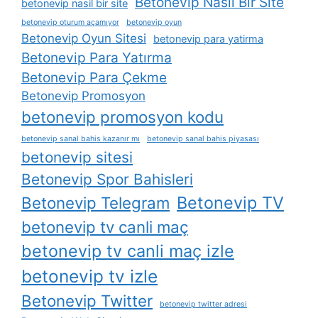
Betonevip Nasıl Bir Site
betonevip nasil bir site
betonevip oturum açamıyor
betonevip oyun
Betonevip Oyun Sitesi
betonevip para yatirma
Betonevip Para Yatırma
Betonevip Para Çekme
Betonevip Promosyon
betonevip promosyon kodu
betonevip sanal bahis kazanır mı
betonevip sanal bahis piyasası
betonevip sitesi
Betonevip Spor Bahisleri
Betonevip TV
Betonevip Telegram
betonevip tv canli maç
betonevip tv canli maç izle
betonevip tv izle
Betonevip Twitter
betonevip twitter adresi