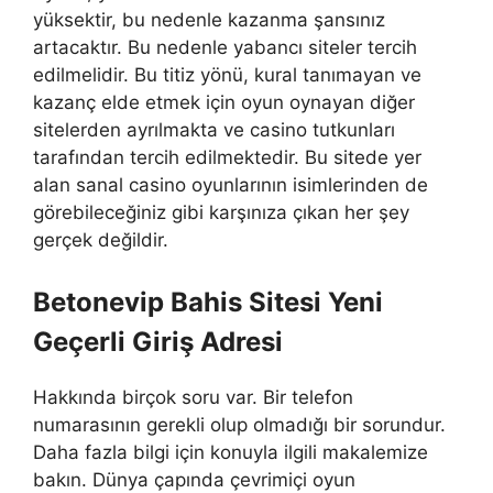
yüksektir, bu nedenle kazanma şansınız
artacaktır. Bu nedenle yabancı siteler tercih
edilmelidir. Bu titiz yönü, kural tanımayan ve
kazanç elde etmek için oyun oynayan diğer
sitelerden ayrılmakta ve casino tutkunları
tarafından tercih edilmektedir. Bu sitede yer
alan sanal casino oyunlarının isimlerinden de
görebileceğiniz gibi karşınıza çıkan her şey
gerçek değildir.
Betonevip Bahis Sitesi Yeni
Geçerli Giriş Adresi
Hakkında birçok soru var. Bir telefon
numarasının gerekli olup olmadığı bir sorundur.
Daha fazla bilgi için konuyla ilgili makalemize
bakın. Dünya çapında çevrimiçi oyun