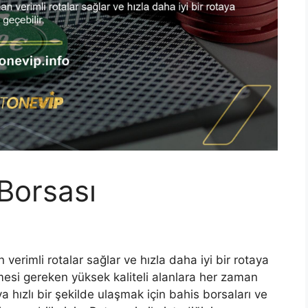
Borsası
erimli rotalar sağlar ve hızla daha iyi bir rotaya
nmesi gereken yüksek kaliteli alanlara her zaman
a hızlı bir şekilde ulaşmak için bahis borsaları ve