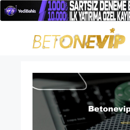
İçeriğe
atla