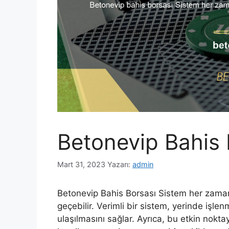
Betonevip Bahis 
Mart 31, 2023
Yazarı:
admin
Betonevip Bahis Borsası Sistem her zaman v
geçebilir. Verimli bir sistem, yerinde işle
ulaşılmasını sağlar. Ayrıca, bu etkin noktay