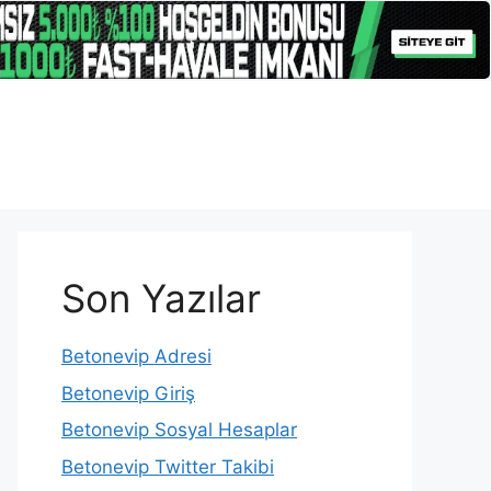
Son Yazılar
Betonevip Adresi
Betonevip Giriş
Betonevip Sosyal Hesaplar
Betonevip Twitter Takibi