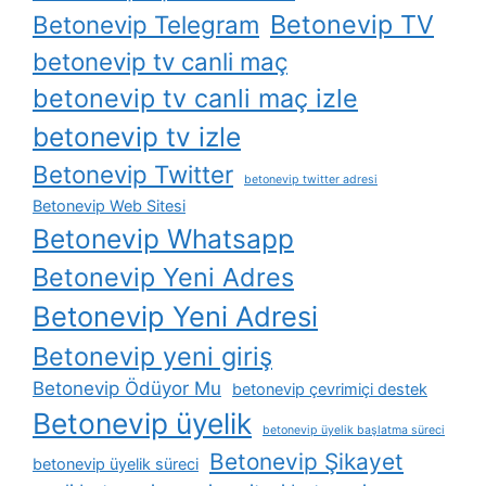
Betonevip TV
Betonevip Telegram
betonevip tv canli maç
betonevip tv canli maç izle
betonevip tv izle
Betonevip Twitter
betonevip twitter adresi
Betonevip Web Sitesi
Betonevip Whatsapp
Betonevip Yeni Adres
Betonevip Yeni Adresi
Betonevip yeni giriş
Betonevip Ödüyor Mu
betonevip çevrimiçi destek
Betonevip üyelik
betonevip üyelik başlatma süreci
Betonevip Şikayet
betonevip üyelik süreci