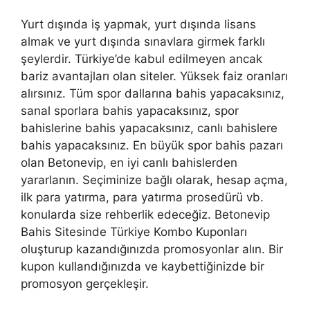
Yurt dışında iş yapmak, yurt dışında lisans
almak ve yurt dışında sınavlara girmek farklı
şeylerdir. Türkiye’de kabul edilmeyen ancak
bariz avantajları olan siteler. Yüksek faiz oranları
alırsınız. Tüm spor dallarına bahis yapacaksınız,
sanal sporlara bahis yapacaksınız, spor
bahislerine bahis yapacaksınız, canlı bahislere
bahis yapacaksınız. En büyük spor bahis pazarı
olan Betonevip, en iyi canlı bahislerden
yararlanın. Seçiminize bağlı olarak, hesap açma,
ilk para yatırma, para yatırma prosedürü vb.
konularda size rehberlik edeceğiz. Betonevip
Bahis Sitesinde Türkiye Kombo Kuponları
oluşturup kazandığınızda promosyonlar alın. Bir
kupon kullandığınızda ve kaybettiğinizde bir
promosyon gerçekleşir.