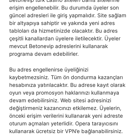
Betonevip türk casino siteleri
bahis sitelerine
erişim engellenebilir. Bu durumda üyeler son
güncel adresleri ile giriş yapmalıdır. Site sağlam
bir altyapıya sahiptir ve yakında yeni adres
tabloları da hizmetinizde olacaktır. Bu adres
çeşitli kanallardan üyelere iletilecektir. Üyeler
mevcut Betonevip adreslerini kullanarak
programa devam edebilirler.
Bu adres engellenirse üyeliğinizi
kaybetmezsiniz. Tüm ön dondurma kazançları
hesabınıza yatırılacaktır. Bu adrese kayıt olarak
oyun veya promosyon haklarınızı kullanmaya
devam edebilirsiniz. Web sitesi adresinizi
değiştirmeniz kazancınızı etkilemez. Üyelerin,
önceki erişim verilerini kullanarak yeni adreste
oturum açmaları yeterlidir. Opera tarayıcısını
kullanarak ücretsiz bir VPN’e bağlanabilirsiniz.