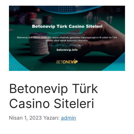
Betonevip Türk
Casino Siteleri
Nisan 1, 2023
Yazarı:
admin