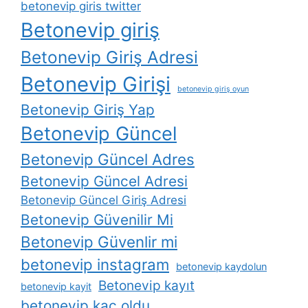
betonevip giris twitter
Betonevip giriş
Betonevip Giriş Adresi
Betonevip Girişi
betonevip giriş oyun
Betonevip Giriş Yap
Betonevip Güncel
Betonevip Güncel Adres
Betonevip Güncel Adresi
Betonevip Güncel Giriş Adresi
Betonevip Güvenilir Mi
Betonevip Güvenlir mi
betonevip instagram
betonevip kaydolun
Betonevip kayıt
betonevip kayit
betonevip kaç oldu