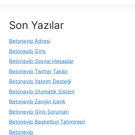
Son Yazılar
Betonevip Adresi
Betonevip Giriş
Betonevip Sosyal Hesaplar
Betonevip Twitter Takibi
Betonevip Yatırım Desteği
Betonevip Otomatik Sistem
Betonevip Zengin İçerik
Betonevip Giriş Sorunları
Betonevip Basketbol Tahminleri
Betonevip