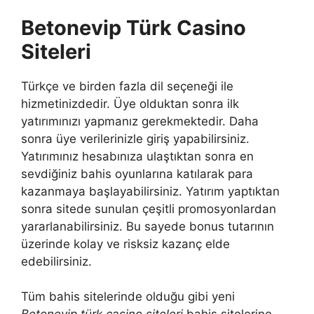
Betonevip Türk Casino
Siteleri
Türkçe ve birden fazla dil seçeneği ile
hizmetinizdedir. Üye olduktan sonra ilk
yatırımınızı yapmanız gerekmektedir. Daha
sonra üye verilerinizle giriş yapabilirsiniz.
Yatırımınız hesabınıza ulaştıktan sonra en
sevdiğiniz bahis oyunlarına katılarak para
kazanmaya başlayabilirsiniz. Yatırım yaptıktan
sonra sitede sunulan çeşitli promosyonlardan
yararlanabilirsiniz. Bu sayede bonus tutarının
üzerinde kolay ve risksiz kazanç elde
edebilirsiniz.
Tüm bahis sitelerinde olduğu gibi yeni