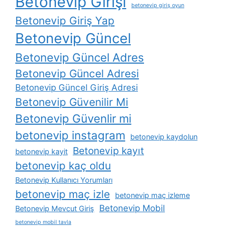
Betonevip Girişi
betonevip giriş oyun
Betonevip Giriş Yap
Betonevip Güncel
Betonevip Güncel Adres
Betonevip Güncel Adresi
Betonevip Güncel Giriş Adresi
Betonevip Güvenilir Mi
Betonevip Güvenlir mi
betonevip instagram
betonevip kaydolun
Betonevip kayıt
betonevip kayit
betonevip kaç oldu
Betonevip Kullanıcı Yorumları
betonevip maç izle
betonevip maç izleme
Betonevip Mobil
Betonevip Mevcut Giriş
betonevip mobil tavla