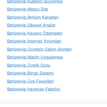
Betonevip Kullanıcı Büyümesi
Betonevip Meşru Site
Betonevip İletişim Kanalları
Betonevip Şikayet Analizi
Betonevip Kazanç Ödemeleri
Betonevip İnternet Yorumları
Betonevip Ücretsiz Çekim Sınırları
Betonevip Match Uygulaması
Betonevip Üyelik Sonu
Betonevip Bingo Sistemi
Betonevip Üye Favorileri
Betonevip Heyecan Faktörü