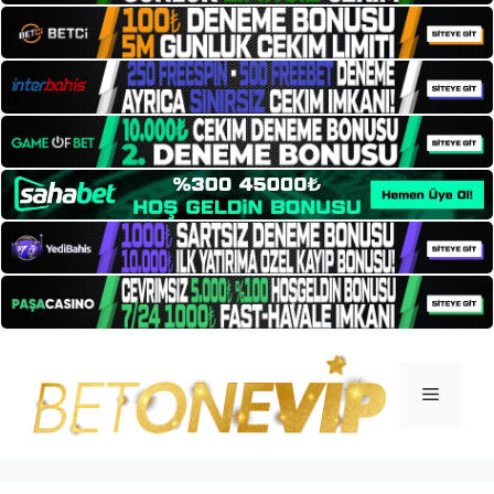
İçeriğe
atla
Menü