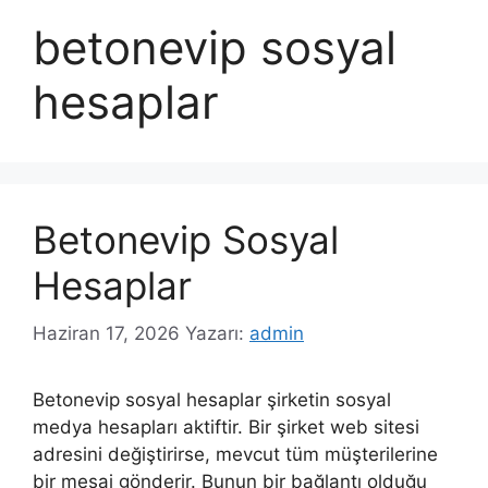
betonevip sosyal
hesaplar
Betonevip Sosyal
Hesaplar
Haziran 17, 2026
Yazarı:
admin
Betonevip sosyal hesaplar şirketin sosyal
medya hesapları aktiftir. Bir şirket web sitesi
adresini değiştirirse, mevcut tüm müşterilerine
bir mesaj gönderir. Bunun bir bağlantı olduğu