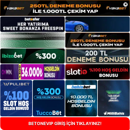
×
BETONEVIP GİRİŞ İÇİN TIKLAYINIZ!