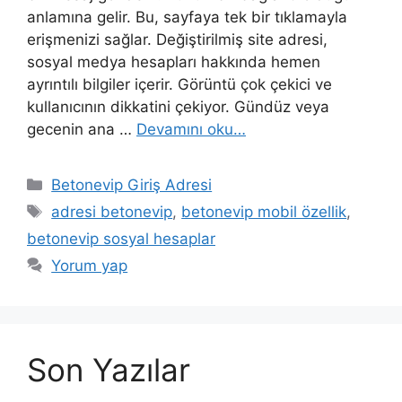
anlamına gelir. Bu, sayfaya tek bir tıklamayla
erişmenizi sağlar. Değiştirilmiş site adresi,
sosyal medya hesapları hakkında hemen
ayrıntılı bilgiler içerir. Görüntü çok çekici ve
kullanıcının dikkatini çekiyor. Gündüz veya
gecenin ana …
Devamını oku…
Kategoriler
Betonevip Giriş Adresi
Etiketler
adresi betonevip
,
betonevip mobil özellik
,
betonevip sosyal hesaplar
Yorum yap
Son Yazılar