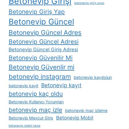
Betonevip Girişi
betonevip giriş oyun
Betonevip Giriş Yap
Betonevip Güncel
Betonevip Güncel Adres
Betonevip Güncel Adresi
Betonevip Güncel Giriş Adresi
Betonevip Güvenilir Mi
Betonevip Güvenlir mi
betonevip instagram
betonevip kaydolun
Betonevip kayıt
betonevip kayit
betonevip kaç oldu
Betonevip Kullanıcı Yorumları
betonevip maç izle
betonevip maç izleme
Betonevip Mobil
Betonevip Mevcut Giriş
betonevip mobil tavla