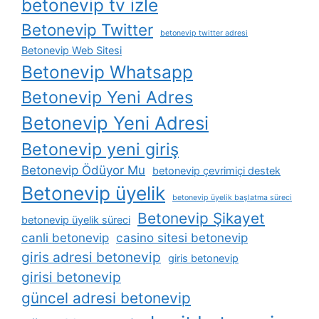
betonevip tv izle
Betonevip Twitter
betonevip twitter adresi
Betonevip Web Sitesi
Betonevip Whatsapp
Betonevip Yeni Adres
Betonevip Yeni Adresi
Betonevip yeni giriş
Betonevip Ödüyor Mu
betonevip çevrimiçi destek
Betonevip üyelik
betonevip üyelik başlatma süreci
Betonevip Şikayet
betonevip üyelik süreci
canli betonevip
casino sitesi betonevip
giris adresi betonevip
giris betonevip
girisi betonevip
güncel adresi betonevip