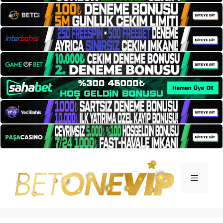
İçeriğe
atla
Menü