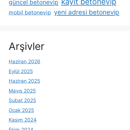
kayit betonevip
güncel betonevip
yeni adresi betonevip
mobil betonevip
Arşivler
Haziran 2026
Eylül 2025
Haziran 2025
Mayıs 2025
Şubat 2025
Ocak 2025
Kasım 2024
Ekim 2024