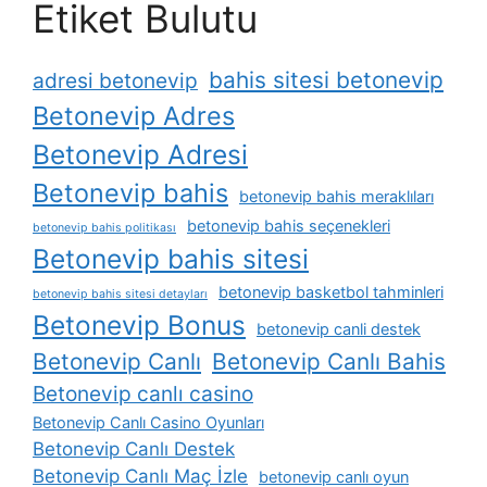
Etiket Bulutu
bahis sitesi betonevip
adresi betonevip
Betonevip Adres
Betonevip Adresi
Betonevip bahis
betonevip bahis meraklıları
betonevip bahis seçenekleri
betonevip bahis politikası
Betonevip bahis sitesi
betonevip basketbol tahminleri
betonevip bahis sitesi detayları
Betonevip Bonus
betonevip canli destek
Betonevip Canlı
Betonevip Canlı Bahis
Betonevip canlı casino
Betonevip Canlı Casino Oyunları
Betonevip Canlı Destek
Betonevip Canlı Maç İzle
betonevip canlı oyun