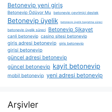
Betonevip yeni giriş
Betonevip Ödüyor Mu
betonevip çevrimiçi destek
Betonevip üyelik
betonevip üyelik başlatma süreci
Betonevip Şikayet
betonevip üyelik süreci
canli betonevip
casino sitesi betonevip
giris adresi betonevip
giris betonevip
girisi betonevip
güncel adresi betonevip
kayit betonevip
güncel betonevip
yeni adresi betonevip
mobil betonevip
Arşivler