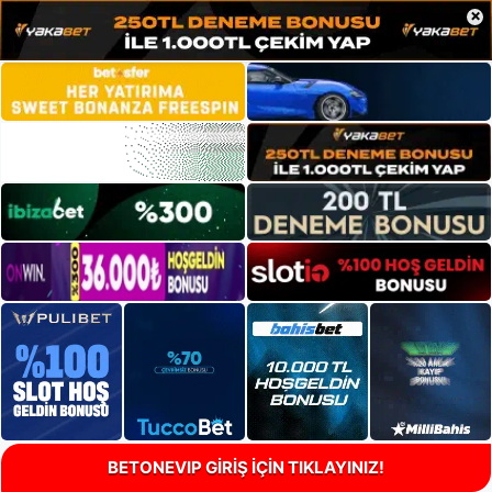
×
BETONEVIP GİRİŞ İÇİN TIKLAYINIZ!