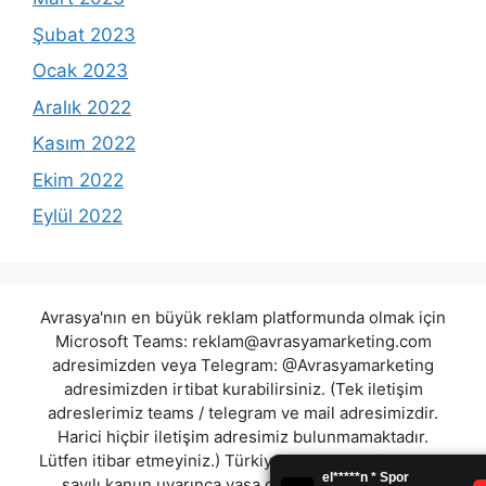
Şubat 2023
Ocak 2023
Aralık 2022
Kasım 2022
Ekim 2022
Eylül 2022
Avrasya'nın en büyük reklam platformunda olmak için
Microsoft Teams:
reklam@avrasyamarketing.com
adresimizden veya Telegram: @Avrasyamarketing
adresimizden irtibat kurabilirsiniz. (Tek iletişim
adreslerimiz teams / telegram ve mail adresimizdir.
Harici hiçbir iletişim adresimiz bulunmamaktadır.
Lütfen itibar etmeyiniz.) Türkiye yasalarına göre 7258
sayılı kanun uyarınca yasa dışı bahis oynamanın