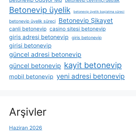
Betonevip Ödüyor Mu
betonevip çevrimiçi destek
Betonevip üyelik
betonevip üyelik başlatma süreci
Betonevip Şikayet
betonevip üyelik süreci
canli betonevip
casino sitesi betonevip
giris adresi betonevip
giris betonevip
girisi betonevip
güncel adresi betonevip
kayit betonevip
güncel betonevip
yeni adresi betonevip
mobil betonevip
Arşivler
Haziran 2026