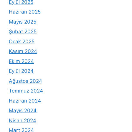
Eylül 2025
Haziran 2025
Mayıs 2025
Şubat 2025
Ocak 2025
Kasım 2024
Ekim 2024
Eylül 2024
Ağustos 2024
Temmuz 2024
Haziran 2024
Mayıs 2024
Nisan 2024
Mart 2024