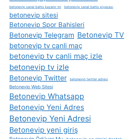
betonevip sanal bahis kazanır mı
betonevip sanal bahis piyasası
betonevip sitesi
Betonevip Spor Bahisleri
Betonevip TV
Betonevip Telegram
betonevip tv canli maç
betonevip tv canli maç izle
betonevip tv izle
Betonevip Twitter
betonevip twitter adresi
Betonevip Web Sitesi
Betonevip Whatsapp
Betonevip Yeni Adres
Betonevip Yeni Adresi
Betonevip yeni giriş