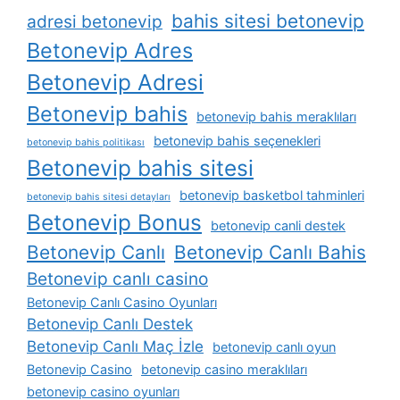
bahis sitesi betonevip
adresi betonevip
Betonevip Adres
Betonevip Adresi
Betonevip bahis
betonevip bahis meraklıları
betonevip bahis seçenekleri
betonevip bahis politikası
Betonevip bahis sitesi
betonevip basketbol tahminleri
betonevip bahis sitesi detayları
Betonevip Bonus
betonevip canli destek
Betonevip Canlı
Betonevip Canlı Bahis
Betonevip canlı casino
Betonevip Canlı Casino Oyunları
Betonevip Canlı Destek
Betonevip Canlı Maç İzle
betonevip canlı oyun
Betonevip Casino
betonevip casino meraklıları
betonevip casino oyunları