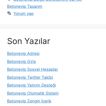
Betonevip Tasarım
Yorum yap
Son Yazılar
Betonevip Adresi
Betonevip Giriş
Betonevip Sosyal Hesaplar
Betonevip Twitter Takibi
Betonevip Yatırım Desteği
Betonevip Otomatik Sistem
Betonevip Zengin İçerik