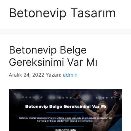
Betonevip Tasarım
Betonevip Belge
Gereksinimi Var Mı
Aralık 24, 2022
Yazarı:
admin