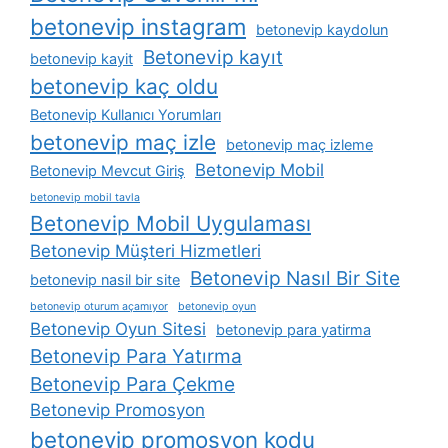
betonevip instagram
betonevip kaydolun
Betonevip kayıt
betonevip kayit
betonevip kaç oldu
Betonevip Kullanıcı Yorumları
betonevip maç izle
betonevip maç izleme
Betonevip Mobil
Betonevip Mevcut Giriş
betonevip mobil tavla
Betonevip Mobil Uygulaması
Betonevip Müşteri Hizmetleri
Betonevip Nasıl Bir Site
betonevip nasil bir site
betonevip oturum açamıyor
betonevip oyun
Betonevip Oyun Sitesi
betonevip para yatirma
Betonevip Para Yatırma
Betonevip Para Çekme
Betonevip Promosyon
betonevip promosyon kodu