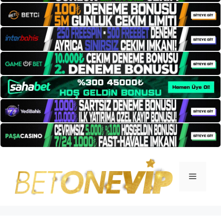
İçeriğe
atla
Menü