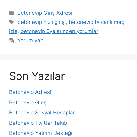
Kategoriler
Betonevip Giriş Adresi
Etiketler
betonevip hızlı girişi
,
betonevip tv canli maç
izle
,
betonevip üyelerinden yorumlar
Yorum yap
Son Yazılar
Betonevip Adresi
Betonevip Giriş
Betonevip Sosyal Hesaplar
Betonevip Twitter Takibi
Betonevip Yatırım Desteği