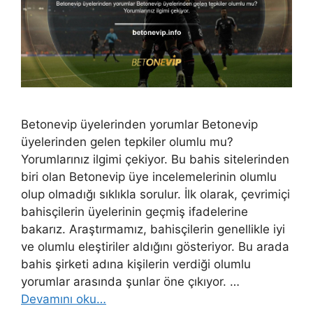
Betonevip üyelerinden yorumlar Betonevip
üyelerinden gelen tepkiler olumlu mu?
Yorumlarınız ilgimi çekiyor. Bu bahis sitelerinden
biri olan Betonevip üye incelemelerinin olumlu
olup olmadığı sıklıkla sorulur. İlk olarak, çevrimiçi
bahisçilerin üyelerinin geçmiş ifadelerine
bakarız. Araştırmamız, bahisçilerin genellikle iyi
ve olumlu eleştiriler aldığını gösteriyor. Bu arada
bahis şirketi adına kişilerin verdiği olumlu
yorumlar arasında şunlar öne çıkıyor. …
Devamını oku…