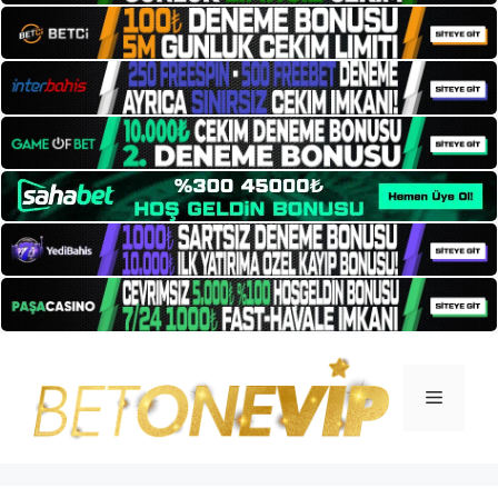
İçeriğe
atla
Menü