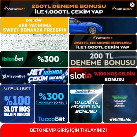
×
BETONEVIP GİRİŞ İÇİN TIKLAYINIZ!