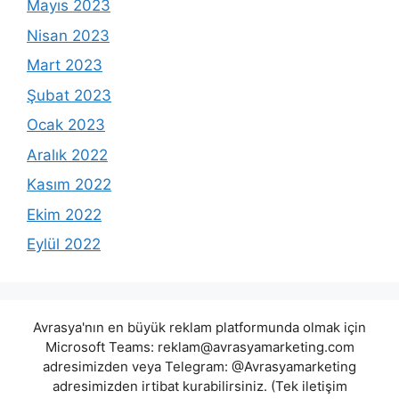
Mayıs 2023
Nisan 2023
Mart 2023
Şubat 2023
Ocak 2023
Aralık 2022
Kasım 2022
Ekim 2022
Eylül 2022
Avrasya'nın en büyük reklam platformunda olmak için
Microsoft Teams:
reklam@avrasyamarketing.com
adresimizden veya Telegram: @Avrasyamarketing
adresimizden irtibat kurabilirsiniz. (Tek iletişim