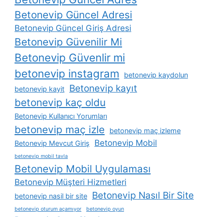
Betonevip Güncel Adresi
Betonevip Güncel Giriş Adresi
Betonevip Güvenilir Mi
Betonevip Güvenlir mi
betonevip instagram
betonevip kaydolun
Betonevip kayıt
betonevip kayit
betonevip kaç oldu
Betonevip Kullanıcı Yorumları
betonevip maç izle
betonevip maç izleme
Betonevip Mobil
Betonevip Mevcut Giriş
betonevip mobil tavla
Betonevip Mobil Uygulaması
Betonevip Müşteri Hizmetleri
Betonevip Nasıl Bir Site
betonevip nasil bir site
betonevip oturum açamıyor
betonevip oyun