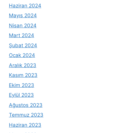
Haziran 2024
Mayıs 2024
Nisan 2024
Mart 2024
Şubat 2024
Ocak 2024
Aralık 2023
Kasım 2023
Ekim 2023
Eylül 2023
Ağustos 2023
Temmuz 2023
Haziran 2023