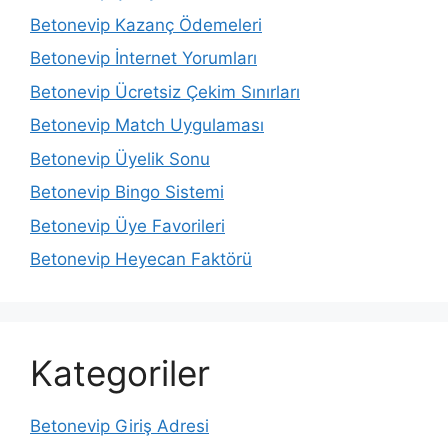
Betonevip Kazanç Ödemeleri
Betonevip İnternet Yorumları
Betonevip Ücretsiz Çekim Sınırları
Betonevip Match Uygulaması
Betonevip Üyelik Sonu
Betonevip Bingo Sistemi
Betonevip Üye Favorileri
Betonevip Heyecan Faktörü
Kategoriler
Betonevip Giriş Adresi