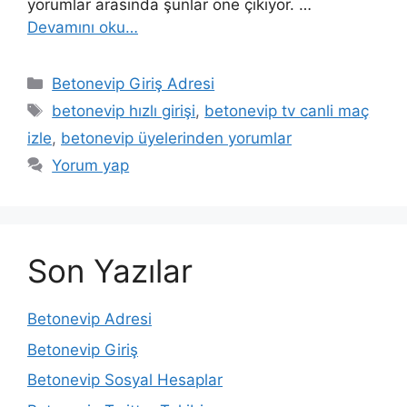
yorumlar arasında şunlar öne çıkıyor. …
Devamını oku…
Kategoriler
Betonevip Giriş Adresi
Etiketler
betonevip hızlı girişi
,
betonevip tv canli maç
izle
,
betonevip üyelerinden yorumlar
Yorum yap
Son Yazılar
Betonevip Adresi
Betonevip Giriş
Betonevip Sosyal Hesaplar