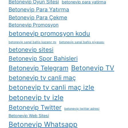
Betonevip Oyun Sitesi
betonevip para yatirma
Betonevip Para Yatırma
Betonevip Para Çekme
Betonevip Promosyon
betonevip promosyon kodu
betonevip sanal bahis kazanır mı
betonevip sanal bahis piyasası
betonevip sitesi
Betonevip Spor Bahisleri
Betonevip TV
Betonevip Telegram
betonevip tv canli maç
betonevip tv canli maç izle
betonevip tv izle
Betonevip Twitter
betonevip twitter adresi
Betonevip Web Sitesi
Betonevip Whatsapp